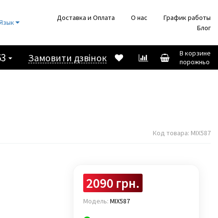
Доставка и Оплата
О нас
График работы
Язык
Блог
В корзине
63
Замовити дзвінок
порожньо
Код товара:
MIX587
2090 грн.
Модель:
MIX587