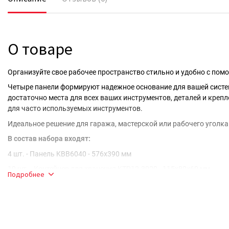
О товаре
Организуйте свое рабочее пространство стильно и удобно с по
Четыре панели формируют надежное основание для вашей систе
достаточно места для всех ваших инструментов, деталей и креп
для часто используемых инструментов.
Идеальное решение для гаража, мастерской или рабочего уголка
В состав набора входят:
4 шт. - Панель KBB6040 - 576x390 мм
10 шт. - Контейнер для хранения KTR12-3020 - 115х80x60 мм
Подробнее
6 шт. - Контейнер для хранения KTR20-3020 - 195x120х90 мм
1 шт. - Универсальная полка для инструмента KBS60-3020 - 580
1 шт. - Двойная полка для инструментов KBS20-3020 (1шт 190х1
1 шт. - Держатель для инструментов KBH20-3020 (4 держателя дл