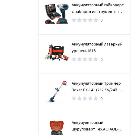
Аккумуляторный гайковерт
с набором инструментов /
Бесщеточный гайковерт 2
0
АКБ
Аккумуляторный лазерный
уровень M16
0
Аккумуляторный триммер
Boxer BX-141 (2×2.5А/24В +
ЗУ)
0
Аккумуляторный
шуруповерт Tex.ACTAOE-