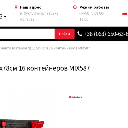
Наш адрес
Режим работы
м. Хуст, Закарпатська
Пн-Сб, с 08:00-
63
область
18:00
+38 (063) 650-63-
Найти
мента Kistenberg 115х78см 16 контейнеров MIX587
х78см 16 контейнеров MIX587