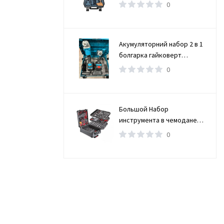
CD34N
0
Акумуляторний набор 2 в 1
болгарка гайковерт
угловая (турбинка) 21V 4Ah
0
Большой Набор
инструмента в чемодане
Rainberg 2053314589
0