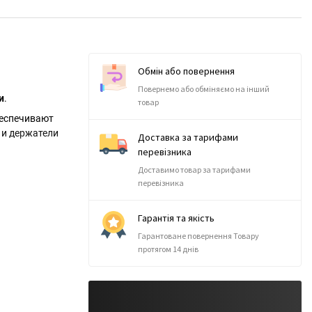
Обмін або повернення
Повернемо або обміняємо на інший
и
.
товар
беспечивают
 и держатели
Доставка за тарифами
перевізника
Доставимо товар за тарифами
перевізника
Гарантія та якість
Гарантоване повернення Товару
протягом 14 днів
5мм)