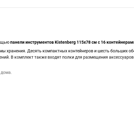
мощью
панели инструментов Kistenberg 115х78 см с 16 контейнерам
мы хранения. Десять компактных контейнеров и шесть больших о
лений. В комплект также входят полки для размещения аксессуаров
 дома.
х158х67 мм
10х30 мм, 1шт 180х110х30 мм)
я ключей, 8 держатели для отверток, 4 крючков 55мм, 4 крючков 3