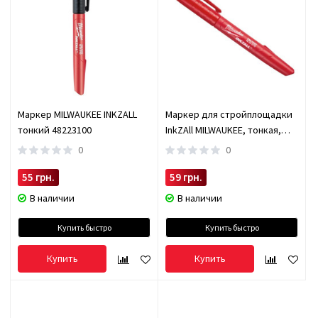
Маркер MILWAUKEE INKZALL
Маркер для стройплощадки
тонкий 48223100
InkZAll MILWAUKEE, тонкая,
красная (48223170)
0
0
55 грн.
59 грн.
В наличии
В наличии
Купить быстро
Купить быстро
Купить
Купить