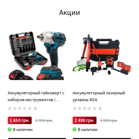
Акции
Аккумуляторный гайковерт с
Аккумуляторный лазерный
набором инструментов /
уровень M16
Бесщеточный гайковерт 2
0
0
АКБ
1 650 грн.
2 490 грн.
2 999 грн.
3 999 грн.
В наличии
В наличии