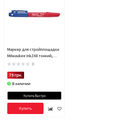
Маркер для стройплощадки
Milwaukee InkZAll тонкий,
синий 48223180
0
79 грн.
В наличии
Купить быстро
Купить