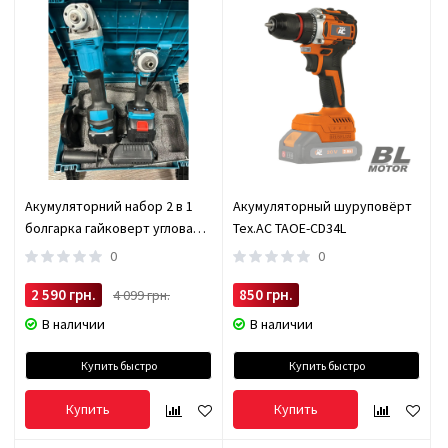
Акумуляторний набор 2 в 1
Акумуляторный шуруповёрт
болгарка гайковерт угловая
Tex.AC TAOE-CD34L
(турбинка) 21V 4Ah
0
0
2 590 грн.
850 грн.
4 099 грн.
В наличии
В наличии
Купить быстро
Купить быстро
Купить
Купить