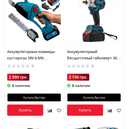
Аккумуляторные ножницы-
Аккумуляторный
кусторезы 36V 6.0Ah
бесщеточный гайковерт 36V,
JamDUM111SYX
5Ah M1135-4
0
0
1 990 грн.
2 790 грн.
В наличии
В наличии
Купить быстро
Купить быстро
Купить
Купить