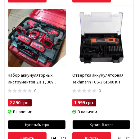
Набор аккумуляторных
Отвертка аккумуляторная
инструментов 2 в 1, 36V
Tekhmann TCS-3.61500 KIT
дрель-шуруповерт и
0
0
ударный гайковерт
2 890 грн.
1 999 грн.
В наличии
В наличии
Купить быстро
Купить быстро
Купить
Купить