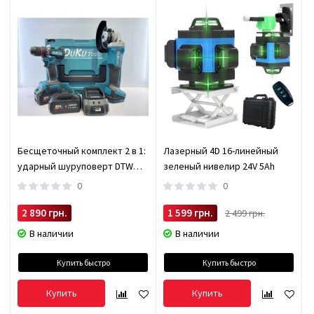
Бесщеточный комплект 2 в 1:
Лазерный 4D 16-линейный
ударный шуруповерт DTW
зеленый нивелир 24V 5Ah
488 и угловая шлифмашина
0
0
(болгарка) DGA506 PRO
2 890 грн.
1 599 грн.
2 499 грн.
В наличии
В наличии
Купить быстро
Купить быстро
Купить
Купить