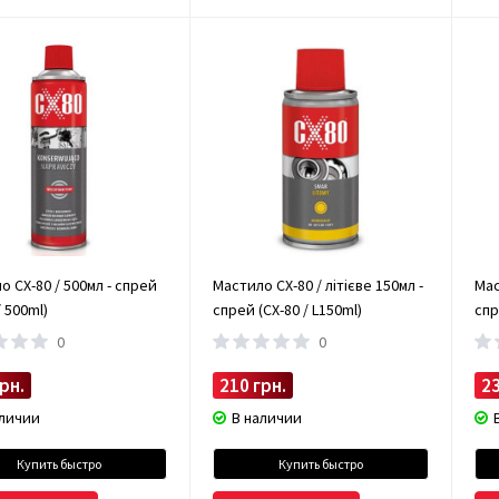
о CX-80 / 500мл - спрей
Мастило CX-80 / літієве 150мл -
Мас
/ 500ml)
спрей (CX-80 / L150ml)
спр
0
0
рн.
210 грн.
23
аличии
В наличии
Купить быстро
Купить быстро