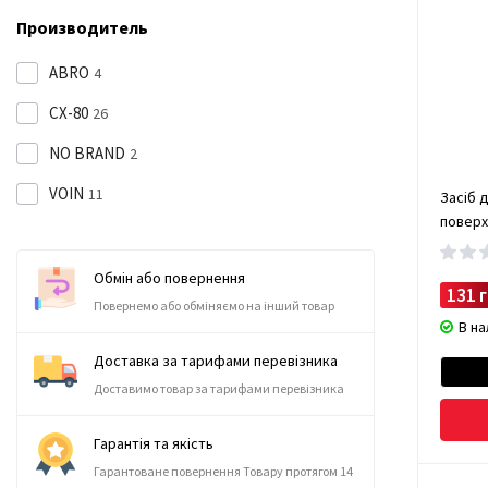
Производитель
ABRO
4
CX-80
26
NO BRAND
2
VOIN
11
Засіб 
поверх
універ
зброї" 
Обмін або повернення
упаковц
131 г
Повернемо або обміняємо на інший товар
В н
Доставка за тарифами перевізника
Доставимо товар за тарифами перевізника
Гарантія та якість
Гарантоване повернення Товару протягом 14