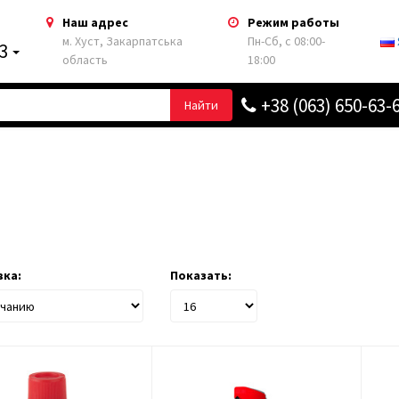
Наш адрес
Режим работы
м. Хуст, Закарпатська
Пн-Сб, с 08:00-
63
область
18:00
+38 (063) 650-63-
Найти
ка:
Показать: