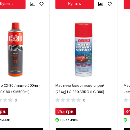
Купить
Купить
 CX-80 / мідне 500мл -
Мастило біле літієве спрей
Мас
CX-80 / SM500ml)
(284g) LG-380 ABRO (LG-380)
кле
0
0
рн.
255 грн.
34
аличии
В наличии