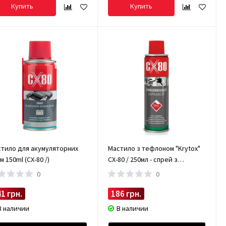
Купить
Купить
тило для акумуляторних
Мастило з тефлоном "Krytox"
м 150ml (CX-80 /)
CX-80 / 250мл - спрей з
тефлоном (CX-80 Krytox/250ml)
0
0
1 грн.
186 грн.
В наличии
В наличии