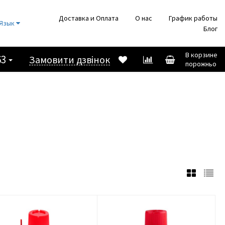
Доставка и Оплата
О нас
График работы
Язык
Блог
В корзине
63
Замовити дзвінок
порожньо