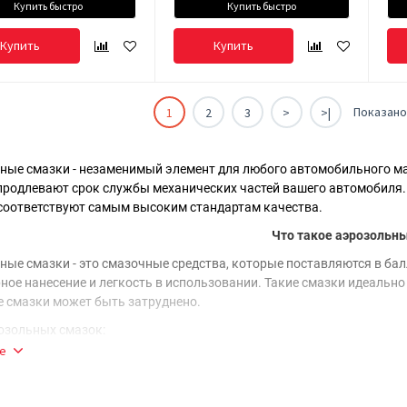
Купить быстро
Купить быстро
Купить
Купить
Показано 
1
2
3
>
>|
ные смазки - незаменимый элемент для любого автомобильного ма
 продлевают срок службы механических частей вашего автомобиля. 
соответствуют самым высоким стандартам качества.
Что такое аэрозольн
ные смазки - это смазочные средства, которые поставляются в ба
ное нанесение и легкость в использовании. Такие смазки идеально
е смазки может быть затруднено.
озольных смазок:
е
зки для термической обработки
: эти смазки выдерживают высок
зноса.
зки для антикоррозионной защиты
: специально разработаны для