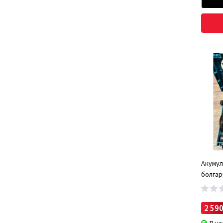
Акумул
болгар
(турби
2 590