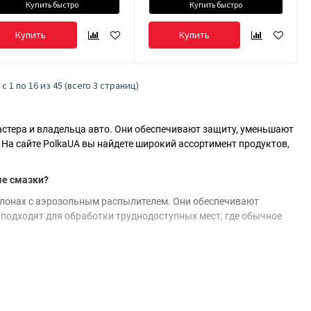
Купить быстро
Купить быстро
Купить
Купить
с 1 по 16 из 45 (всего 3 страниц)
стера и владельца авто. Они обеспечивают защиту, уменьшают
На сайте PolkaUA вы найдете широкий ассортимент продуктов,
ые смазки?
ллонах с аэрозольным распылителем. Они обеспечивают
 подходят для обработки труднодоступных мест, где обычное
ие температуры и защищают металлические детали от коррозии
 предотвращения коррозии металлических поверхностей и