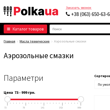
Заказать звонок
+38 (063) 650-63-
Каталог товаров
Главная
Масла технические
Аэрозольные смазки
Аэрозольные смазки
Параметри
Сортиров
Цена
73
-
999
грн.
73
79
141
353
999