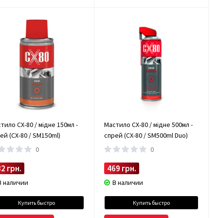
тило CX-80 / мідне 150мл -
Мастило CX-80 / мідне 500мл -
ей (CX-80 / SM150ml)
спрей (CX-80 / SM500ml Duo)
0
0
2 грн.
469 грн.
В наличии
В наличии
Купить быстро
Купить быстро