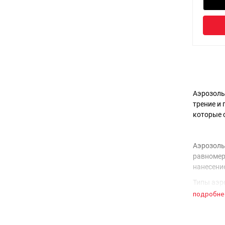
Аэрозоль
трение и
которые 
Аэрозоль
равномер
нанесени
Типы аэр
подробне
Сма
и и
Сма