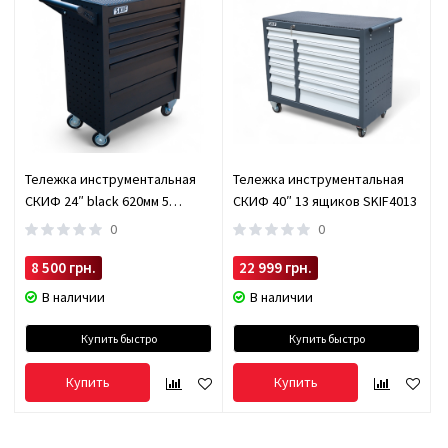
Тележка инструментальная
Тележка инструментальная
СКИФ 24″ black 620мм 5
СКИФ 40″ 13 ящиков SKIF4013
ящиков SKIF245B
0
0
8 500 грн.
22 999 грн.
В наличии
В наличии
Купить быстро
Купить быстро
Купить
Купить