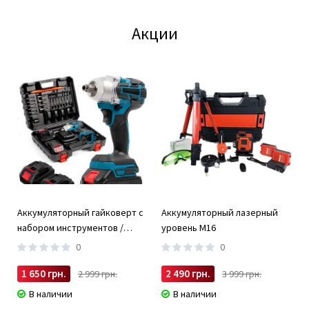
Акции
Аккумуляторный гайковерт с
Аккумуляторный лазерный
набором инструментов /
уровень M16
Бесщеточный гайковерт 2
0
0
АКБ
1 650 грн.
2 490 грн.
2 999 грн.
3 999 грн.
В наличии
В наличии