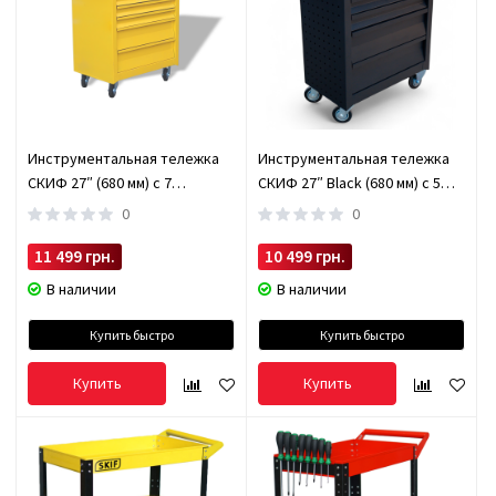
Инструментальная тележка
Инструментальная тележка
СКИФ 27″ (680 мм) с 7
СКИФ 27″ Black (680 мм) с 5
ящиками SKIF277
ящиками SKIF275B
0
0
11 499 грн.
10 499 грн.
В наличии
В наличии
Купить быстро
Купить быстро
Купить
Купить