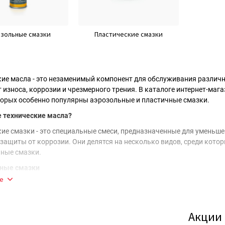
зольные смазки
Пластические смазки
кие масла - это незаменимый компонент для обслуживания различ
 износа, коррозии и чрезмерного трения. В каталоге интернет-маг
торых особенно популярны аэрозольные и пластичные смазки.
е технические масла?
кие смазки - это специальные смеси, предназначенные для уменьш
 защиты от коррозии. Они делятся на несколько видов, среди кот
чные смазки.
ные смазки
е
ные масла - это масла, находящиеся в баллончиках под давлением
кость применения:
благодаря форме выпуска аэрозольные смазки 
ективность:
быстро проникают в узлы и механизмы, обеспечивая 
Акции
щита:
образуют на поверхности защитную пленку, предотвращающу