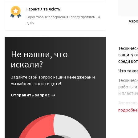
Гарантія та якість
Гарантоване повернення Товару протягом 14
Аэро
днів
Техничес
Не нашли, что
защиту от
искали?
среди ко
Что тако
Задайте свой вопрос нашим менеджерам и
Техничес
мы найдем, что вы ищете!
работы и
и пласти
Отправить запрос
Аэрозоль
подробне
Аэрозоль
Лег
Эфф
За