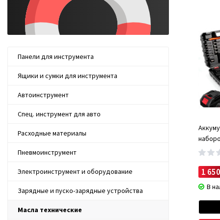
Аэрозоль
Пластичн
Пластичн
характер
Панели для инструмента
Выс
Ящики и сумки для инструмента
Дли
Уни
Автоинструмент
Пластичн
Спец. инструмент для авто
Почему с
Аккуму
Расходные материалы
Интернет
наборо
самым вы
Бесщет
Пневмоинструмент
В нашем 
качество
1 650
Электроинструмент и оборудование
Оператив
В н
Зарядные и пуско-зарядные устройства
Советы п
Масла технические
Рег