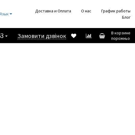
Доставка и Оплата
О нас
График работы
Язык
Блог
В корзине
63
Замовити дзвінок
порожньо