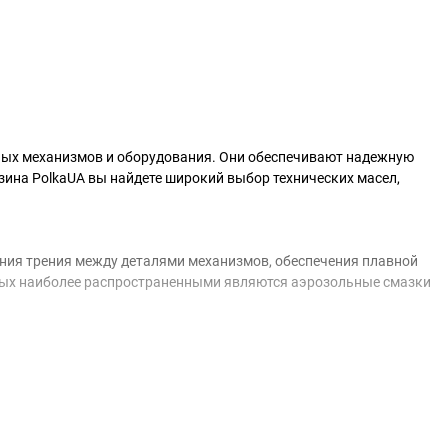
ных механизмов и оборудования. Они обеспечивают надежную
азина PolkaUA вы найдете широкий выбор технических масел,
ения трения между деталями механизмов, обеспечения плавной
орых наиболее распространенными являются аэрозольные смазки
. Они имеют ряд преимуществ:
легко наносятся на труднодоступные места.
мгновенную смазку.
ю коррозию и износ.