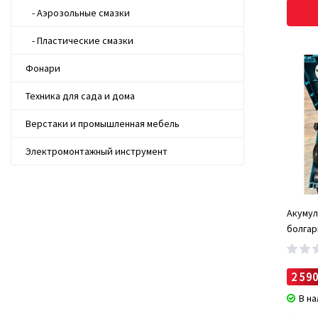
Соб
- Аэрозольные смазки
Чис
- Пластические смазки
Техничес
PolkaUA,
Фонари
пластичны
Техника для сада и дома
Верстаки и промышленная мебель
Электромонтажный инструмент
Акумул
болгар
(турби
2 590
В н