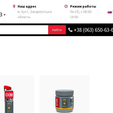
Наш адрес
Режим работы
м. Хуст, Закарпатська
Пн-Сб, с 08:00-
63
область
18:00
+38 (063) 650-63-
Найти