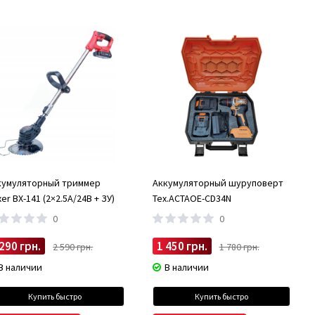
, и других движущихся частей.
нагруженных механизмов. Они обладают следующими
ивостью к высоким температурам и давлению.
деталей.
 эксплуатации - от бытовых до промышленных.
 и других деталей, которые работают под высокой нагрузкой.
кумуляторный триммер
Аккумуляторный шуруповерт
сел от ведущих производителей. Наши смазки соответствуют
er BX-141 (2×2.5А/24В + ЗУ)
Tex.ACTAOE-CD34N
его оборудования.
0
0
аем только с проверенными производителями, что гарантирует
кидки на масла.
 290 грн.
1 450 грн.
2 590 грн.
1 780 грн.
 заказа.
В наличии
В наличии
Купить быстро
Купить быстро
 преждевременного износа и поломок.