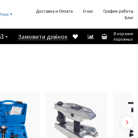
Доставка и Оплата
О нас
График работы
Язык
Блог
В корзине
63
Замовити дзвінок
порожньо