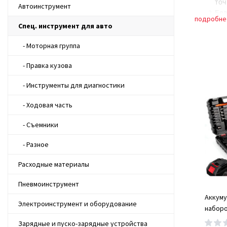
точ
Автоинструмент
Без
подробне
Дол
Спец. инструмент для авто
над
Эко
- Моторная группа
на 
- Правка кузова
Как выбр
- Инструменты для диагностики
Выбор пр
чаще все
- Ходовая часть
Убедитес
Узнайте м
- Съемники
стесняйт
- Разное
Почему с
Расходные материалы
Выс
вед
Пневмоинструмент
Шир
Аккуму
выс
Электроинструмент и оборудование
наборо
Ко
Бесщет
пре
Зарядные и пуско-зарядные устройства