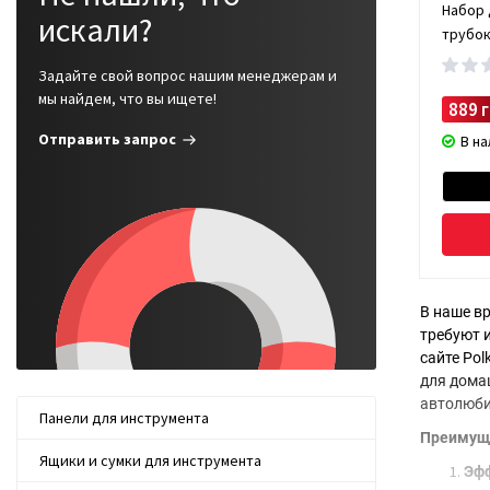
Набор 
искали?
трубок 
Задайте свой вопрос нашим менеджерам и
мы найдем, что вы ищете!
889 г
Отправить запрос
В н
В наше в
требуют 
сайте Pol
для домаш
автолюби
Панели для инструмента
Преимуще
Ящики и сумки для инструмента
Эфф