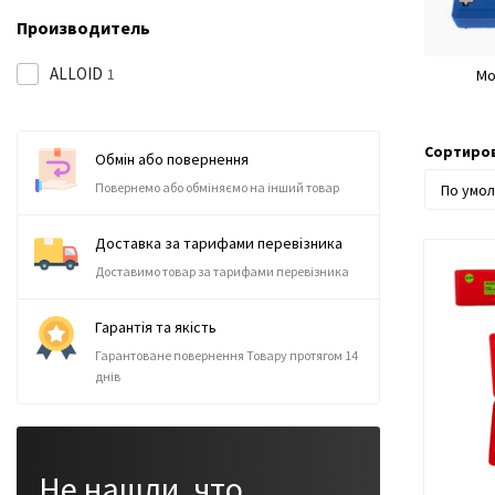
Производитель
ALLOID
1
Мо
Сортиров
Обмін або повернення
Повернемо або обміняємо на інший товар
Доставка за тарифами перевізника
Доставимо товар за тарифами перевізника
Гарантія та якість
Гарантоване повернення Товару протягом 14
днів
Не нашли, что