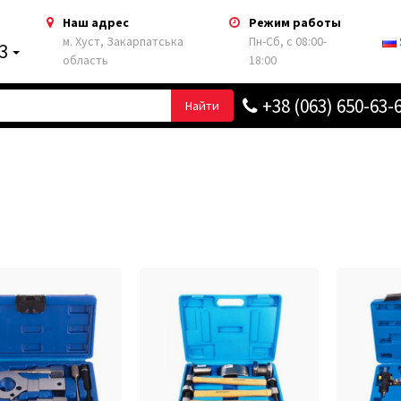
Наш адрес
Режим работы
м. Хуст, Закарпатська
Пн-Сб, с 08:00-
63
область
18:00
+38 (063) 650-63-
Найти