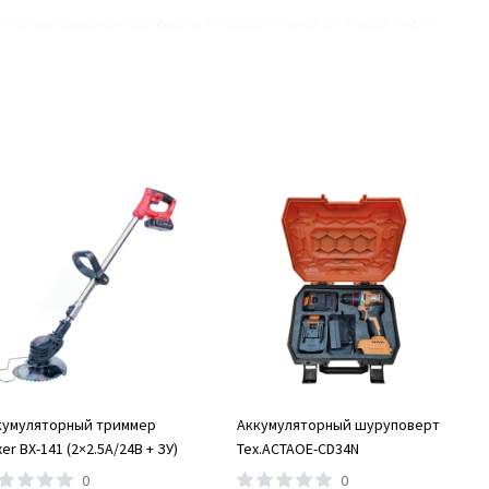
к повреждения автомобиля и травмирования во время работ.
ых материалов, что обеспечивает его долговечность и
стро выполнять работы, что экономит время и снижает затраты
ете выполнять. Оцените, какие работы вы будете выполнять
етры, а для ремонта двигателя - специальные комплекты.
иля.
жет сделать правильный выбор. Если у вас возникли вопросы, не
етствуют самым высоким стандартам качества и изготовлены
а и обслуживания автомобилей - от базовых инструментов до
кумуляторный триммер
Аккумуляторный шуруповерт
er BX-141 (2×2.5А/24В + ЗУ)
Tex.ACTAOE-CD34N
иентов, включая скидки на популярные товары и специальные
0
0