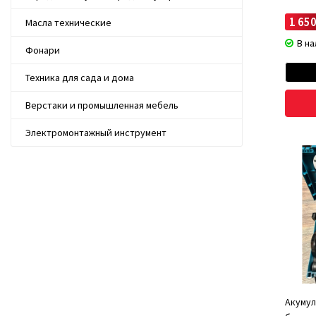
Про
под
1 650
Масла технические
Удо
В н
Фонари
Использо
вы найде
Техника для сада и дома
Высокое 
Верстаки и промышленная мебель
PolkaUA -
Электромонтажный инструмент
Акумул