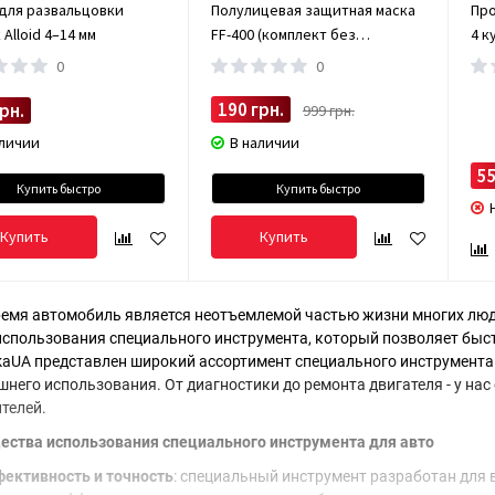
для развальцовки
Полулицевая защитная маска
Пр
Alloid 4–14 мм
FF-400 (комплект без
4 к
фильтров)
0
0
190 грн.
рн.
999 грн.
аличии
В наличии
55
Купить быстро
Купить быстро
Купить
Купить
ремя автомобиль является неотъемлемой частью жизни многих люд
использования специального инструмента, который позволяет быс
kaUA представлен широкий ассортимент специального инструмента 
него использования. От диагностики до ремонта двигателя - у на
телей.
ства использования специального инструмента для авто
ективность и точность
: специальный инструмент разработан для 