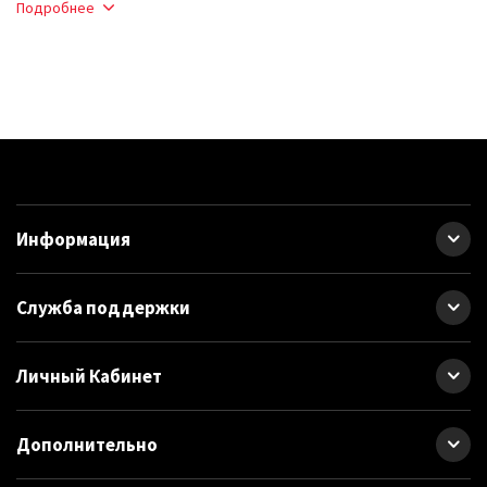
Подробнее
Применяют для смазывания подшипников
скольжения и
качения
различных типов, шарниров, зубчатых и иных передач.
Смазывают поверхности трения
гусеничных и
колесных
транспортных средств, индустриальные механизмы,
электрические машины.
Смазка Литол технические
характеристики:
Информация
обладает высокой механической, коллоидной и
химической стабильностью;
рабочая температура от -40 до +120
°С;
Служба поддержки
коллоидная стабильность составляет 12%;
температура каплепадения составляет 185°С.
сохраняет кратковременно работоспособность при
повышении температуры до +130°С.
Личный Кабинет
Смазка Литол 24 цена
отличная, качество отменное -
заказывайте в нашем интернет магазине Vitol.
Дополнительно
В нашем интернет магазине Вы можете купить Автосмазки: