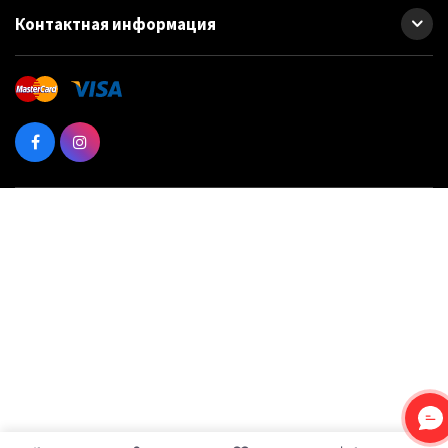
Cиликоновая смазка ATAS SILICON 250мл, спрей
Контактная информация
Проникающая смазка ABRO, 210мл AB 80-R
Проникающая смазка ABRO, 283мл, AB 80
Силиконовая смазка HELPIX 400мл аэрозоль, 1589
Силиконовая смазка HELPIX, 200мл, аэрозоль, (1596)
Силиконовая смазка Rheinol SILIKON SPRAY 400мл, 30596
Смазка CX-80 100мл, спрей
Смазка CX-80 250мл Duo спрей с двойным аппликатором
Смазка CX-80 250мл, спрей
Смазка CX-80 500мл Duo, спрей с двойным аппликатором
Смазка CX-80 500мл спрей
Смазка CX-80 5l
Смазка CX-80 графитовая 40г, тюбик
Смазка CX-80 литиевая 150мл, спрей
Смазка CX-80 литиевая 40г, тюбик