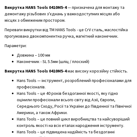
В
икрутка HANS Tools 0410M5-4
— призначена для монтажу та
демонтажу різьбових з'єднань у важкодоступних місцях або
місцях з обмеженим простором.
Переваги викрутки від ТМ HANS Tools - це CrV сталь, маслостійка
прогумована двокомпонентна ручка, магнітний наконечник.
Параметри:
Довжина – 100 мм
Наконечник - SL 5.5мм (шліц / плоский)
Викрутка HANS Tools 0410M5-4
має високу корозійну стійкість.
Hans Tools — інструмент, розроблений професіоналами для
професіоналів.
Hans Tools – це 40 років бездоганної якості, яку гідно
оцінили професіонали всього світу від Азії, Європи,
Середнього Сходу, Росії та України до Південної та Північної
Америки, а також Африки.
Hans Tools – це повний цикл виробництва та найсуворіший
контроль якості на всіх етапах народження інструменту.
Hans Tools – це підвищена надійність та бездоганні