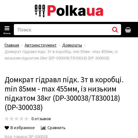
Меню
Главная
Автоинструмент
Домкраты
Домкрат гідравл підк. 3т в коробці. min 85мм - max 455мм, із
низьким підкатом 38кг (DP-300038/T830018) (DP-300038)
Домкрат гідравл підк. 3т в коробці.
min 85мм - max 455мм, із низьким
підкатом 38кг (DP-300038/T830018)
(DP-300038)
0 отзывов
В избранное
Сравнить
Код товара:
DP-300038