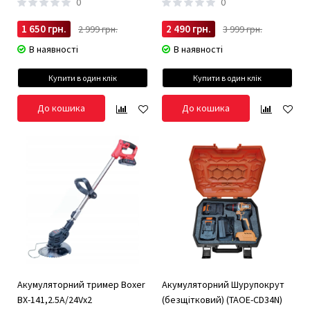
0
0
1 650 грн.
2 490 грн.
2 999 грн.
3 999 грн.
В наявності
В наявності
Купити в один клік
Купити в один клік
До кошика
До кошика
Акумуляторний тример Boxer
Акумуляторний Шурупокрут
BX-141,2.5А/24Vx2
(безщітковий) (TAOE-CD34N)