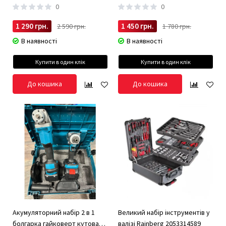
0
0
1 290 грн.
1 450 грн.
2 590 грн.
1 780 грн.
В наявності
В наявності
Купити в один клік
Купити в один клік
До кошика
До кошика
Акумуляторний набір 2 в 1
Великий набір інструментів у
болгарка гайковерт кутова
валізі Rainberg 2053314589