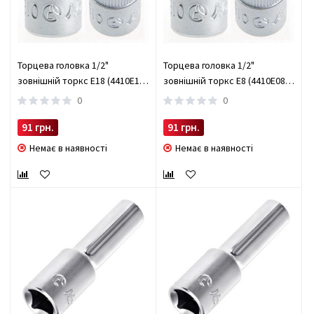
Торцева головка 1/2"
Торцева головка 1/2"
зовнішній торкс Е18 (4410E18)
зовнішній торкс Е8 (4410E08)
HANS (4410Е18)
HANS (4410Е08)
0
0
91 грн.
91 грн.
Немає в наявності
Немає в наявності