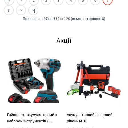
|<
<
1
2
3
4
5
6
7
8
>
>|
Показано з 97 по 112 із 120 (всього сторінок: 8)
Акції
Гайковерт акумуляторний з
Акумуляторний лазерний
набором інструментів /
рівень М16
Безщітковий гайковерт 2 АКБ