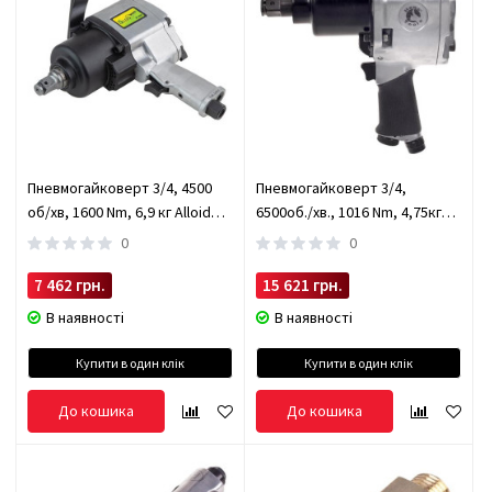
Пневмогайковерт 3/4, 4500
Пневмогайковерт 3/4,
об/хв, 1600 Nm, 6,9 кг Alloid
6500об./хв., 1016 Nm, 4,75кг
(ПГ- 5562)
(86111) HANS (86111)
0
0
7 462 грн.
15 621 грн.
В наявності
В наявності
Купити в один клік
Купити в один клік
До кошика
До кошика