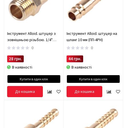
Інструмент Alloid. штуцер з
Інструмент Alloid. штуцер на
зовнішньою різьбою. 1/4"
шланг 10 мм (ПП-4PH)
(ПП-2PM)
0
0
28 грн.
44 грн.
В наявності
В наявності
Купити в один клік
Купити в один клік
До кошика
До кошика