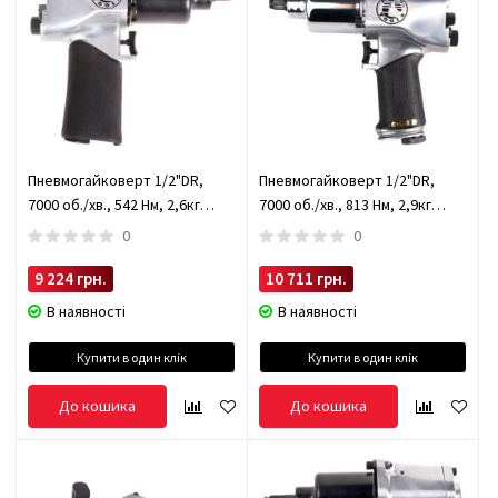
Пневмогайковерт 1/2"DR,
Пневмогайковерт 1/2"DR,
7000 об./хв., 542 Нм, 2,6кг
7000 об./хв., 813 Нм, 2,9кг
(84110) HANS (84110)
(84111) HANS (84111)
0
0
9 224 грн.
10 711 грн.
В наявності
В наявності
Купити в один клік
Купити в один клік
До кошика
До кошика