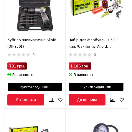
Зубило пневматичне Alloid.
Набір для фарбування 5 ЕК.
(ЗП-3501)
ниж./бак метал Alloid
(НП-2000А5)
0
0
791 грн.
1 186 грн.
В наявності
В наявності
Купити в один клік
Купити в один клік
До кошика
До кошика