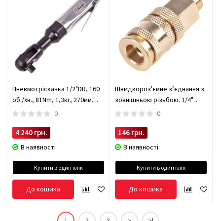
Пневмотріскачка 1/2"DR, 160
Швидкороз'ємне з’єднання з
об./хв., 81Nm, 1,3кг, 270мм
зовнішньою різьбою. 1/4"
(84120) HANS (84120)
Інструмент Alloid (ПМ-2SM)
0
0
4 240 грн.
146 грн.
В наявності
В наявності
Купити в один клік
Купити в один клік
До кошика
До кошика
1
2
3
>
>|