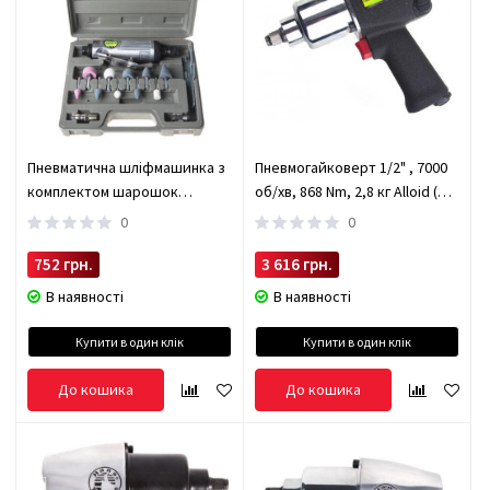
Пневматична шліфмашинка з
Пневмогайковерт 1/2" , 7000
комплектом шарошок
об/хв, 868 Nm, 2,8 кг Alloid (ПГ-
(ПШ-1206) Alloid (ПШ-1206)
5272)
0
0
752 грн.
3 616 грн.
В наявності
В наявності
Купити в один клік
Купити в один клік
До кошика
До кошика