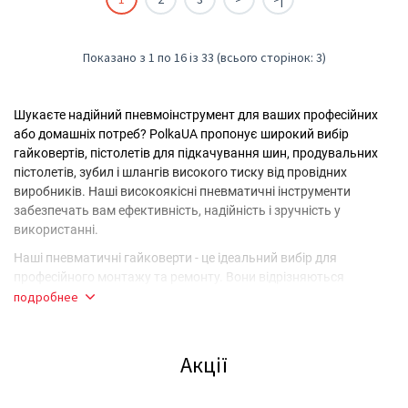
Показано з 1 по 16 із 33 (всього сторінок: 3)
Шукаєте надійний пневмоінструмент для ваших професійних
або домашніх потреб? PolkaUA пропонує широкий вибір
гайковертів, пістолетів для підкачування шин, продувальних
пістолетів, зубил і шлангів високого тиску від провідних
виробників. Наші високоякісні пневматичні інструменти
забезпечать вам ефективність, надійність і зручність у
використанні.
Наші пневматичні гайковерти - це ідеальний вибір для
професійного монтажу та ремонту. Вони відрізняються
високою продуктивністю, надійністю та довговічністю.
подробнее
Незалежно від того, чи вам потрібен гайковерт для
автосервісу, будівельних робіт або промислового
використання, у нас є інструмент, який відповідає вашим
Акції
потребам.
Наші продувальні пневматичні пістолети допоможуть вам