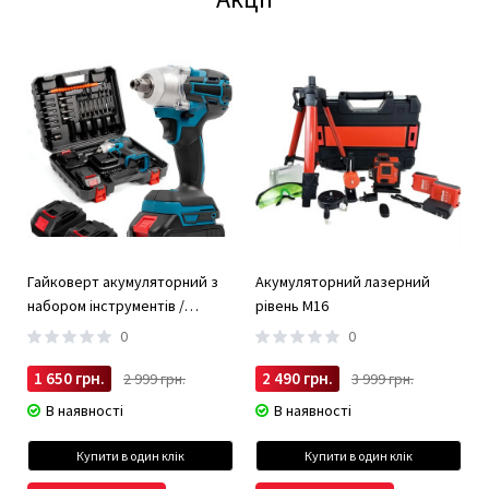
Гайковерт акумуляторний з
Акумуляторний лазерний
набором інструментів /
рівень М16
Безщітковий гайковерт 2 АКБ
0
0
1 650 грн.
2 490 грн.
2 999 грн.
3 999 грн.
В наявності
В наявності
Купити в один клік
Купити в один клік