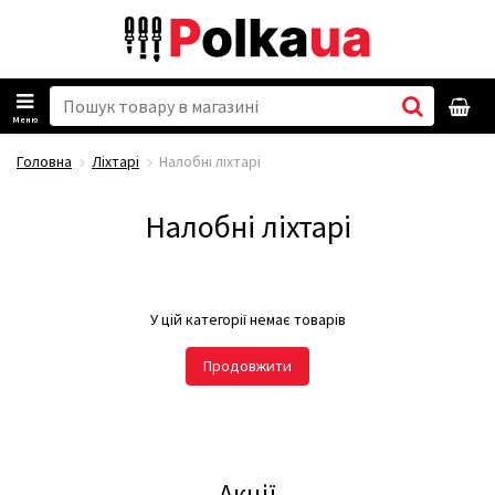
Меню
Головна
Ліхтарі
Налобні ліхтарі
Налобні ліхтарі
У цій категорії немає товарів
Продовжити
Акції