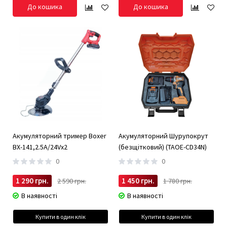
До кошика
До кошика
Акумуляторний тример Boxer
Акумуляторний Шурупокрут
BX-141,2.5А/24Vx2
(безщітковий) (TAOE-CD34N)
0
0
1 290 грн.
1 450 грн.
2 590 грн.
1 780 грн.
В наявності
В наявності
Купити в один клік
Купити в один клік