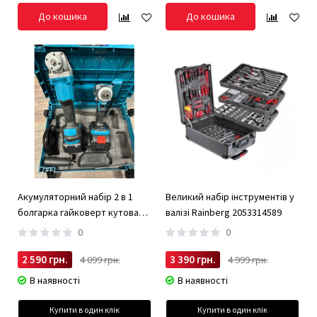
До кошика
До кошика
Акумуляторний набір 2 в 1
Великий набір інструментів у
болгарка гайковерт кутова
валізі Rainberg 2053314589
(турбінка) 21V 4Ah
0
0
2 590 грн.
3 390 грн.
4 099 грн.
4 999 грн.
В наявності
В наявності
Купити в один клік
Купити в один клік