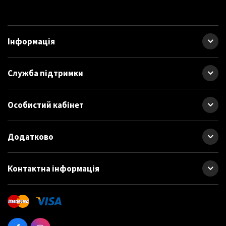
Інформація
Служба підтримки
Особистий кабінет
Додатково
Контактна інформація
Автомобільний інвертор напруги PULSO/IМU-2024 - пристрій, що
перетворює напругу автомобільного акумулятору в 220В
перемінного струму з модифікованою сінусоїдою та вихідною
частотою 50Hz.