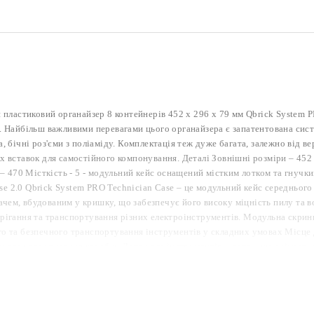
й пластиковий органайзер 8 контейнерів 452 x 296 x 79 мм Qbrick System 
O. Найбільш важливими перевагами цього органайзера є запатентована сис
 бічні роз'єми з поліаміду. Комплектація теж дуже багата, залежно від ве
х вставок для самостійного компонування. Деталі Зовнішні розміри – 452 
 – 470 Місткість - 5 - модульний кейс оснащений містким лотком та гнучк
e 2.0 Qbrick System PRO Technician Case – це модульний кейс середнього
чем, вбудованим у кришку, що забезпечує його високу міцність пилу та во
ерігання та транспортування різних електроінструментів. Модульна скрин
го та безпечного транспортування інструментів у складних умовах Місце 
ям для налаштування коробки Лоток для інструментів – лоток, що знімаєть
нструментів і може використовуватися як перенесення. Бічні з'єднувачі 
акового розміру, що дозволяє транспортувати кілька ящиків одночасно Осн
ористовувати однією рукою Складна бічна та верхня ручка – зручна ручка
або кількох коробок одночасно Екологічно чистий PP матеріал – переробл