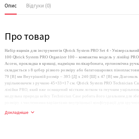
Опис
Відгуки (0)
Про товар
Набір ящиків для інструментів Qbrick System PRO Set 4 - Універсальни
100 Qbrick System PRO Organizer 100 – компактна модель у лінійці PR
Access, прокладка в кришці, надміцна полікарбоната, ергономічна ручка,
складається з 8 цебер різного розміру або багатошарових пінопластови
79 [В] мм Внутрішній розмір – 395 [Д] x 240 [Ш] x 47 [В] мм Діагональ
ущільнювачем з ручкою 45×33×17 см. Qbrick System PRO Technician Cas
лінійки PRO, який вже оснащений містким лотком та гнучким ущільнюва
модульна природа кейсу Technician Case робить його ідеальним для зб
розміру з численними варіантами внутрішньої конфігурації для зручно
гніздо, яке використовуватиметься, наприклад, зі вставкою з різьбленн
Докладніше
краще керувати простором під кришкою, полегшує організацію дрібних і
поліамідні гачки для дуже міцного з'єднання ящиків з лінійки PRO одн
дуже прості у використанні поліамідні застібки, які можна швидко вик
надійне захоплення навіть при транспортуванні завантаженої коробки 