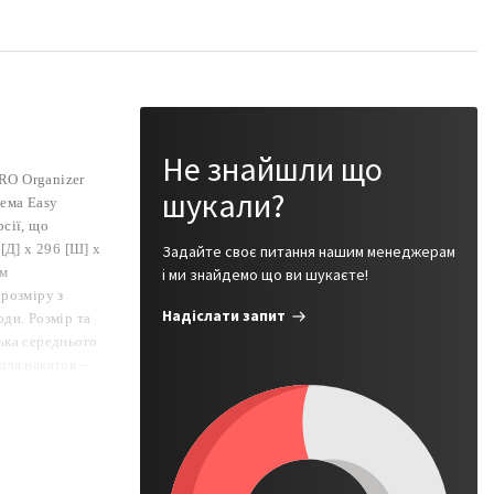
Не знайшли що
PRO Organizer
шукали?
тема Easy
рсії, що
[Д] x 296 [Ш] x
Задайте своє питання нашим менеджерам
им
і ми знайдемо що ви шукаєте!
 розміру з
Надіслати запит
ди. Розмір та
ька середнього
для накаток –
ся, дозволяє
– інноваційні
овні застібки –
 гарантує
ений композит,