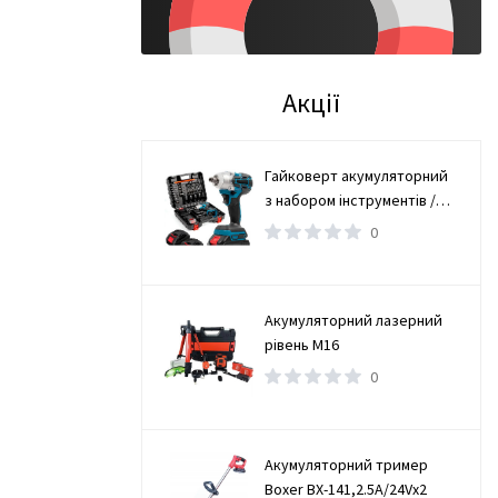
глибленні, що
ами системи
ерсія 2.0 –
озміри:
Акції
кладна ручка
 ручкою 450 x
акож є основою
я інструментів,
Гайковерт акумуляторний
рукція на
з набором інструментів /
 [В] мм
Безщітковий гайковерт 2
0
АКБ
Акумуляторний лазерний
рівень М16
0
Акумуляторний тример
Boxer BX-141,2.5А/24Vx2