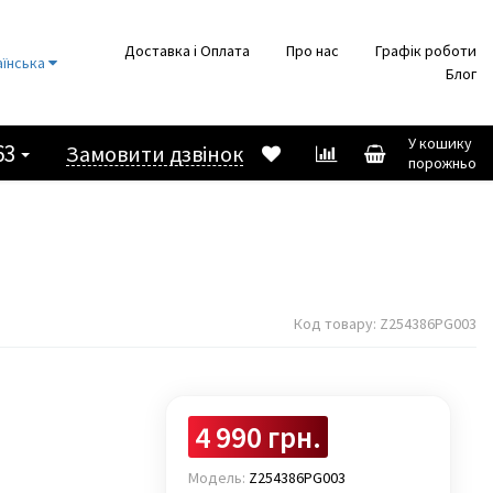
Доставка і Оплата
Про нас
Графік роботи
аїнська
Блог
У кошику
63
Замовити дзвінок
порожньо
Код товару:
Z254386PG003
4 990 грн.
Модель:
Z254386PG003