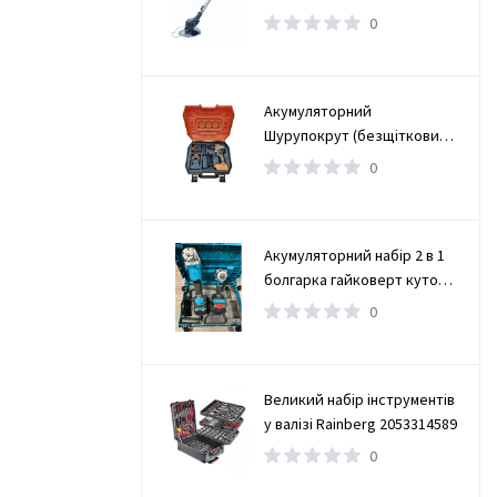
0
Акумуляторний
Шурупокрут (безщітковий)
(TAOE-CD34N)
0
Акумуляторний набір 2 в 1
болгарка гайковерт кутова
(турбінка) 21V 4Ah
0
Великий набір інструментів
у валізі Rainberg 2053314589
0