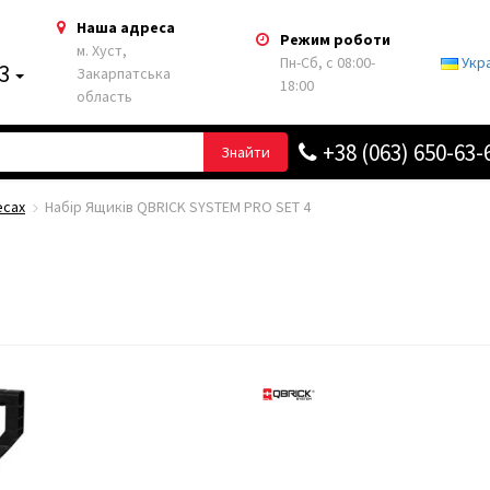
Наша адреса
Режим роботи
м. Хуст,
Пн-Сб, с 08:00-
Укр
63
Закарпатська
18:00
область
+38 (063) 650-63-
Знайти
есах
Набір Ящиків QBRICK SYSTEM PRO SET 4