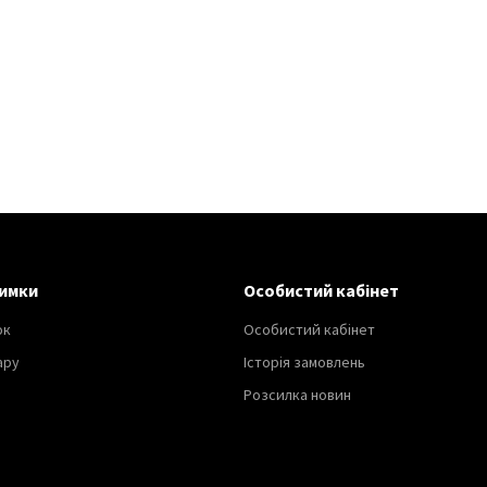
имки
Особистий кабінет
ок
Особистий кабінет
ару
Історія замовлень
Розсилка новин