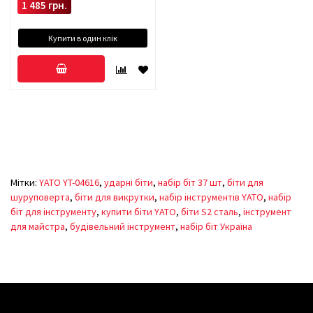
1 485 грн.
Купити в один клік
Мітки:
YATO YT-04616
,
ударні біти
,
набір біт 37 шт
,
біти для
шуруповерта
,
біти для викрутки
,
набір інструментів YATO
,
набір
біт для інструменту
,
купити біти YATO
,
біти S2 сталь
,
інструмент
для майстра
,
будівельний інструмент
,
набір біт Україна