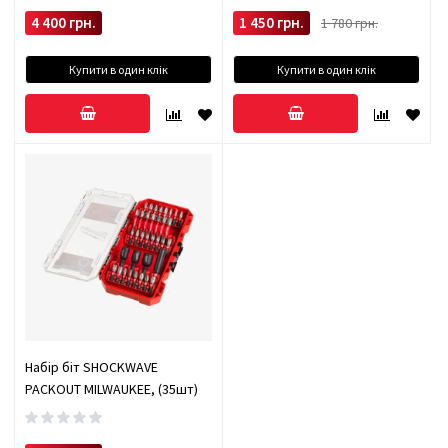
4 400 грн.
1 450 грн.
1 780 грн.
Біти 50 мм – 9 шт
Довгі біти 48 мм – 3 шт (6, 8, 10 мм)
Купити в один клік
Купити в один клік
Подовжувач / адаптер 80 мм
Міцний пластиковий кейс
Ідеально підходить:
Для автомайстерень
Для будівельно-ремонтних робіт
Для домашнього використання із шуруповертами
Купити набір ударних біт YATO YT-04616
– означає отримати
надійний інструмент, який прослужить довгі роки. Замовляйте
онлайн з доставкою по всій Україні!
Набір біт SHOCKWAVE
PACKOUT MILWAUKEE, (35шт)