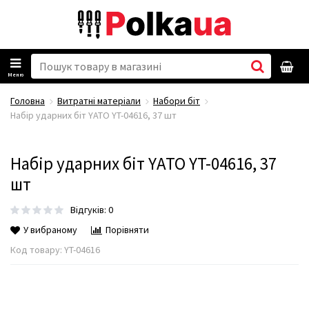
Меню
Головна
Витратні матеріали
Набори біт
Набір ударних біт YATO YT-04616, 37 шт
Набір ударних біт YATO YT-04616, 37
шт
Відгуків: 0
У вибраному
Порівняти
Код товару:
YT-04616