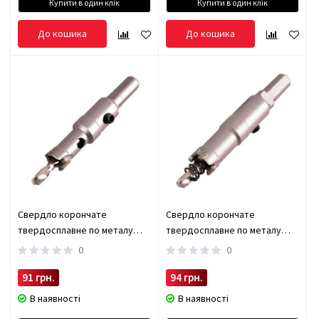
Купити в один клік
Купити в один клік
До кошика
До кошика
Свердло корончате
Свердло корончате
твердосплавне по металу
твердосплавне по металу
14мм Alloid (TS-20014)
16мм Alloid (TS-20016)
0
0
91 грн.
94 грн.
В наявності
В наявності