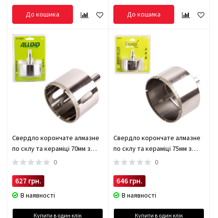
До кошика
До кошика
Свердло корончате алмазне
Свердло корончате алмазне
по склу та кераміці 70мм з
по склу та кераміці 75мм з
центрувальним свердлом
центрувальним свердлом
0
0
Alloid (GS-70070)
Alloid (GS-70075)
627 грн.
646 грн.
В наявності
В наявності
Купити в один клік
Купити в один клік