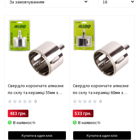
Свердло корончате алмазне
Свердло корончате алмазне
по склу та кераміці 55мм з
по склу та кераміці 60мм з
центрувальним свердлом
центрувальним свердлом
0
0
Alloid (GS-70055)
Alloid (GS-70060)
483 грн.
533 грн.
В наявності
В наявності
Купити в один клік
Купити в один клік