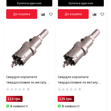
Купити в один клік
Купити в один клік
До кошика
До кошика
Свердло корончате
Свердло корончате
твердосплавне по металу
твердосплавне по металу
20мм Alloid (TS-20020)
22мм Alloid (TS-20022)
0
0
113 грн.
125 грн.
В наявності
В наявності