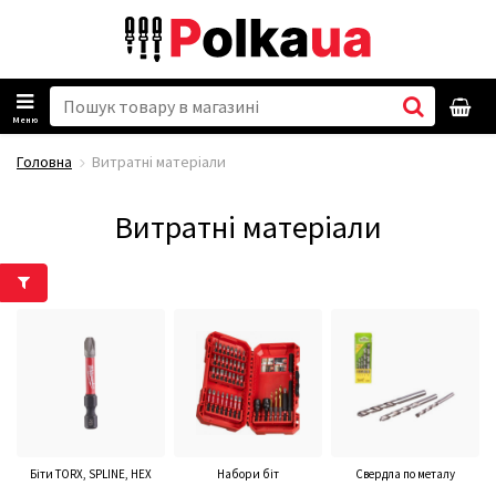
Меню
Головна
Витратні матеріали
Витратні матеріали
Біти TORX, SPLINE, HEX
Набори біт
Свердла по металу