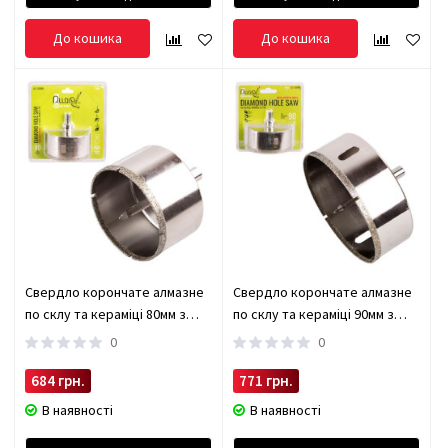
До кошика
До кошика
Свердло корончате алмазне
Свердло корончате алмазне
по склу та кераміці 80мм з
по склу та кераміці 90мм з
центрувальним свердлом
центрувальним свердлом
0
0
Alloid (GS-70080)
Alloid (GS-70090)
684 грн.
771 грн.
В наявності
В наявності