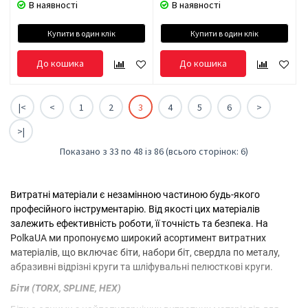
В наявності
В наявності
Купити в один клік
Купити в один клік
До кошика
До кошика
|<
<
1
2
3
4
5
6
>
>|
Показано з 33 по 48 із 86 (всього сторінок: 6)
Витратні матеріали є незамінною частиною будь-якого
професійного інструментарію. Від якості цих матеріалів
залежить ефективність роботи, її точність та безпека. На
PolkaUA ми пропонуємо широкий асортимент витратних
матеріалів, що включає біти, набори біт, свердла по металу,
абразивні відрізні круги та шліфувальні пелюсткові круги.
Біти (TORX, SPLINE, HEX)