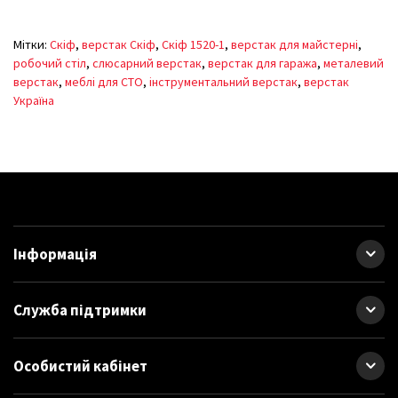
Мітки:
Скіф
,
верстак Скіф
,
Скіф 1520-1
,
верстак для майстерні
,
робочий стіл
,
слюсарний верстак
,
верстак для гаража
,
металевий
верстак
,
меблі для СТО
,
інструментальний верстак
,
верстак
Україна
Інформація
Служба підтримки
Особистий кабінет