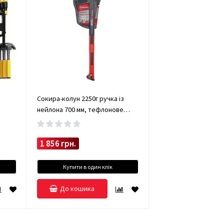
Сокира-колун 2250г ручка із
нейлона 700 мм, тефлонове
покриття Haisser
1 856 грн.
Купити в один клік
До кошика