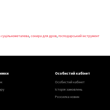
 суцільнометалева
,
сокира для дров
,
господарський інструмент
имки
Особистий кабінет
ок
Особистий кабінет
ару
Історія замовлень
Розсилка новин