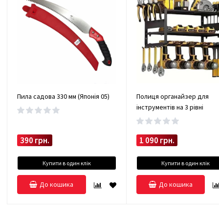
Пила садова 330 мм (Японія 05)
Полиця органайзер для
інструментів на 3 рівні
390 грн.
1 090 грн.
Купити в один клік
Купити в один клік
До кошика
До кошика