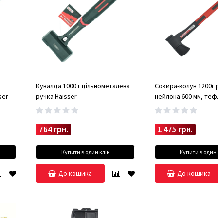
Кувалда 1000 г цільнометалева
Сокира-колун 1200г р
ser
ручка Haisser
нейлона 600 мм, те
покриття Haisser
764 грн.
1 475 грн.
Купити в один клік
Купити в один 
До кошика
До кошика