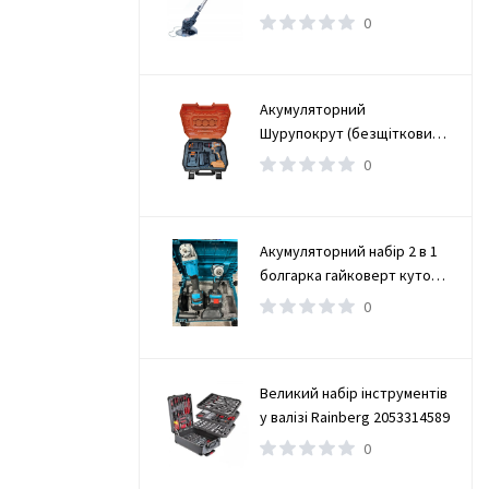
0
Акумуляторний
Шурупокрут (безщітковий)
(TAOE-CD34N)
0
Акумуляторний набір 2 в 1
болгарка гайковерт кутова
(турбінка) 21V 4Ah
0
Великий набір інструментів
у валізі Rainberg 2053314589
0