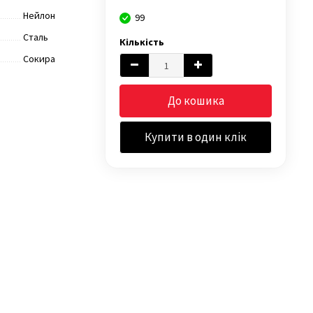
Нейлон
99
Сталь
Кількість
Сокира
До кошика
Купити в один клік