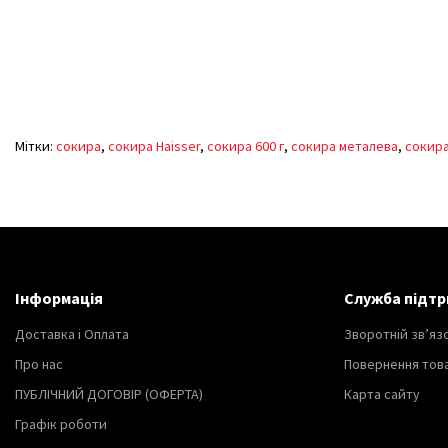
Мітки:
сокира
,
сокира Haisser
,
сокира 600 г
,
сокира металева
,
сокира
Інформація
Служба підтр
Доставка і Оплата
Зворотній зв’яз
Про нас
Повернення тов
ПУБЛІЧНИЙ ДОГОВІР (ОФЕРТА)
Карта сайту
Графік роботи