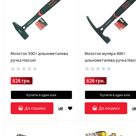
Молоток 500 г цільнометалева
Молоток муляра 600 г
ручка Haisser
цільнометалева ручка Hais
626 грн.
626 грн.
Купити в один клік
Купити в один клік
До кошика
До кошика