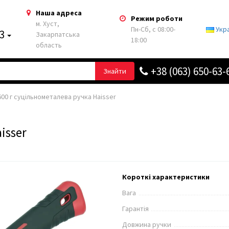
Наша адреса
Режим роботи
м. Хуст,
Пн-Сб, с 08:00-
Укр
63
Закарпатська
18:00
область
+38 (063) 650-63-
Знайти
00 г суцільнометалева ручка Haisser
isser
Короткі характеристики
Вага
Гарантія
Довжина ручки