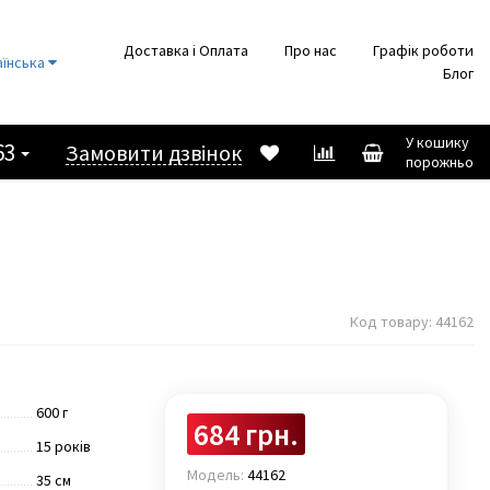
Доставка і Оплата
Про нас
Графік роботи
аїнська
Блог
У кошику
63
Замовити дзвінок
порожньо
Код товару:
44162
600 г
684 грн.
15 років
Модель:
44162
35 см