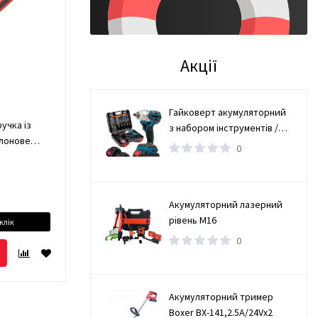
Акції
Гайковерт акумуляторний
учка із
з набором інструментів /
флонове
Безщітковий гайковерт 2
0
АКБ
Акумуляторний лазерний
рівень М16
клік
0
Акумуляторний тример
Boxer BX-141,2.5А/24Vx2