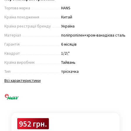
Торгова марка
HANS
Країна походження
Китай
Країна реєстрації бренду
Україна
Матеріал
поліпропілен+хром-ванадієва сталь
Гарантія
6 місяців
Квадрат
1/2\"
Країна виробник
Тайвань
Тип
тріскачка
Всі характеристики
952 грн.