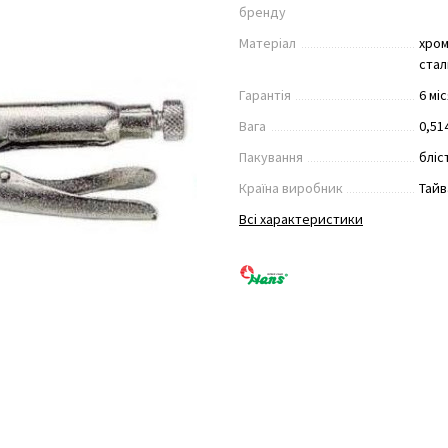
бренду
Матеріал
хром
стал
Гарантія
6 мі
Вага
0,51
Пакування
бліс
Країна виробник
Тайв
Всі характеристики