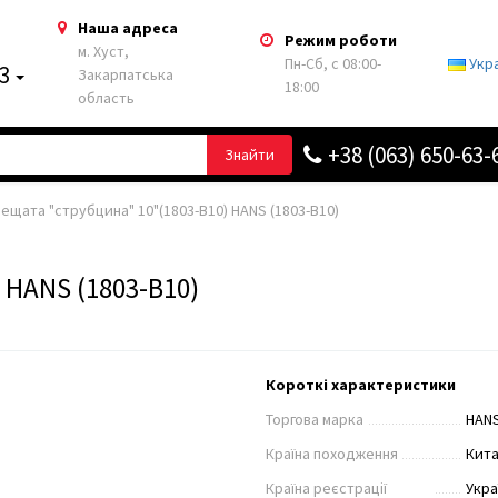
Наша адреса
Режим роботи
м. Хуст,
Пн-Сб, с 08:00-
Укр
63
Закарпатська
18:00
область
+38 (063) 650-63-
Знайти
лещата "струбцина" 10"(1803-B10) HANS (1803-B10)
 HANS (1803-B10)
Короткі характеристики
Торгова марка
HAN
Країна походження
Кит
Країна реєстрації
Укра