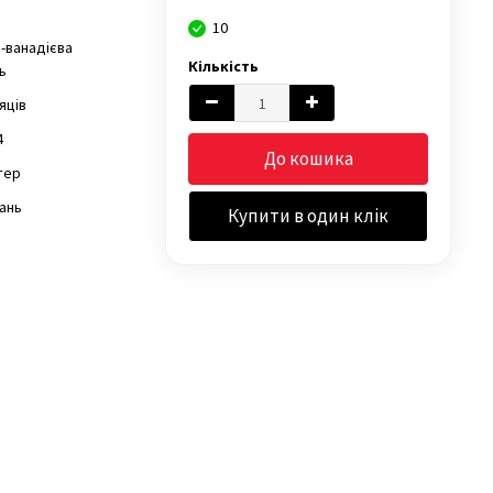
10
-ванадієва
Кількість
ь
сяців
4
До кошика
тер
ань
Купити в один клік