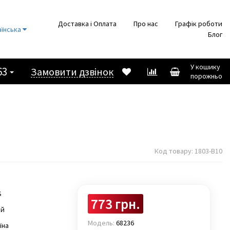
Доставка і Оплата
Про нас
Графік роботи
аїнська
Блог
У кошику
63
Замовити дзвінок
порожньо
Код товару:
1803-B10
S
773 грн.
ай
Модель:
68236
їна