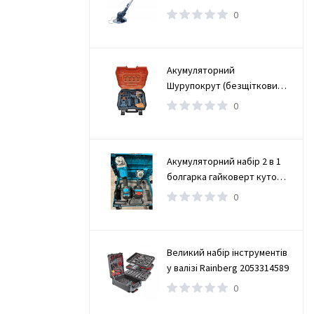
0
Акумуляторний
Шурупокрут (безщітковий)
(TAOE-CD34N)
0
Акумуляторний набір 2 в 1
болгарка гайковерт кутова
(турбінка) 21V 4Ah
0
Великий набір інструментів
у валізі Rainberg 2053314589
0