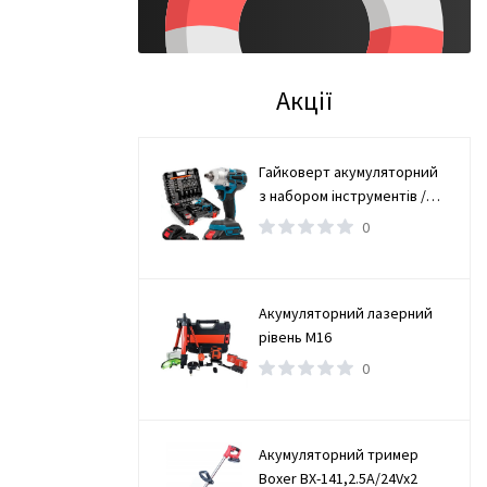
Акції
Гайковерт акумуляторний
з набором інструментів /
Безщітковий гайковерт 2
0
АКБ
Акумуляторний лазерний
рівень М16
0
Акумуляторний тример
Boxer BX-141,2.5А/24Vx2