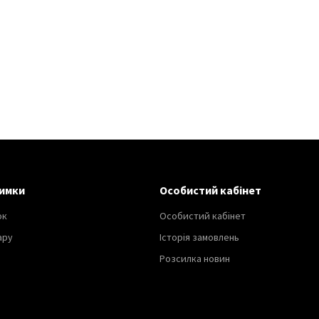
имки
Особистий кабінет
ок
Особистий кабінет
ару
Історія замовлень
Розсилка новин