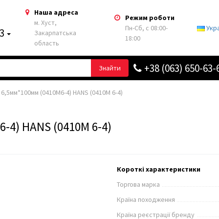
Наша адреса
Режим роботи
м. Хуст,
Пн-Сб, с 08:00-
Укр
63
Закарпатська
18:00
область
+38 (063) 650-63-
Знайти
6,5мм*100мм (0410M6-4) HANS (0410М 6-4)
-4) HANS (0410М 6-4)
Короткі характеристики
Торгова марка
Країна походження
Країна реєстрації бренду