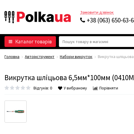
Замовити дзвінок
+38 (063) 650-63-
Каталог товарів
Головна
Автоінструмент
Набори викруток
Викрутка шліцьова 
Викрутка шліцьова 6,5мм*100мм (0410M6
Відгуків: 0
У вибраному
Порівняти