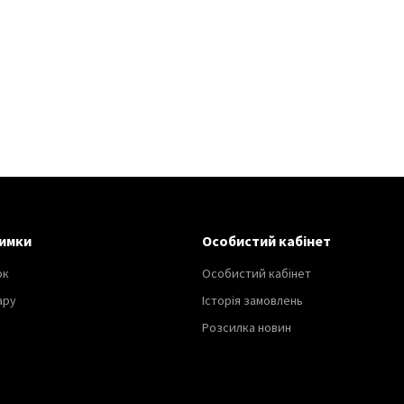
имки
Особистий кабінет
ок
Особистий кабінет
ару
Історія замовлень
Розсилка новин