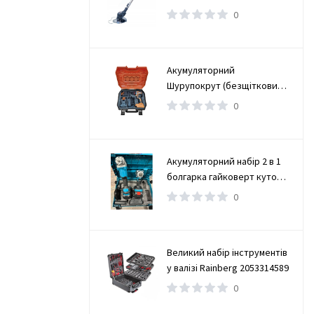
0
Акумуляторний
Шурупокрут (безщітковий)
(TAOE-CD34N)
0
Акумуляторний набір 2 в 1
болгарка гайковерт кутова
(турбінка) 21V 4Ah
0
Великий набір інструментів
у валізі Rainberg 2053314589
0