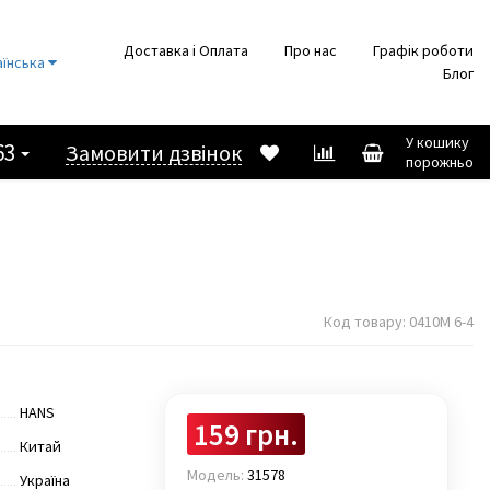
Доставка і Оплата
Про нас
Графік роботи
аїнська
Блог
У кошику
63
Замовити дзвінок
порожньо
Код товару:
0410М 6-4
HANS
159 грн.
Китай
Модель:
31578
Україна