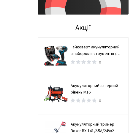
Акції
Гайковерт акумуляторний
з набором інструментів /
Безщітковий гайковерт 2
0
АКБ
Акумуляторний лазерний
рівень М16
0
Акумуляторний тример
Boxer BX-141,2.5А/24Vx2