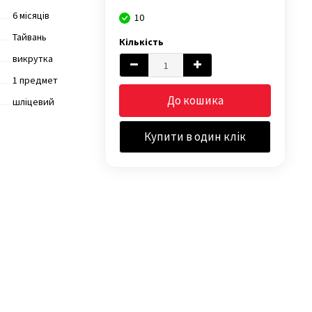
6 місяців
10
Тайвань
Кількість
викрутка
1 предмет
До кошика
шліцевий
Купити в один клік