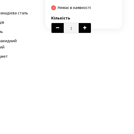
Немає в наявності
ванадієва сталь
Кількість
ців
нь
накидний
ий
дмет