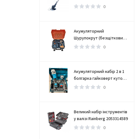
0
Акумуляторний
Шурупокрут (безщітковий)
(TAOE-CD34N)
0
Акумуляторний набір 2 в 1
болгарка гайковерт кутова
(турбінка) 21V 4Ah
0
Великий набір інструментів
у валізі Rainberg 2053314589
0