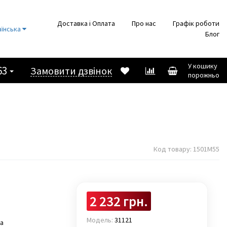
Доставка і Оплата
Про нас
Графік роботи
аїнська
Блог
У кошику
63
Замовити дзвінок
порожньо
Код товару:
1501M55
2 232 грн.
Модель:
31121
на