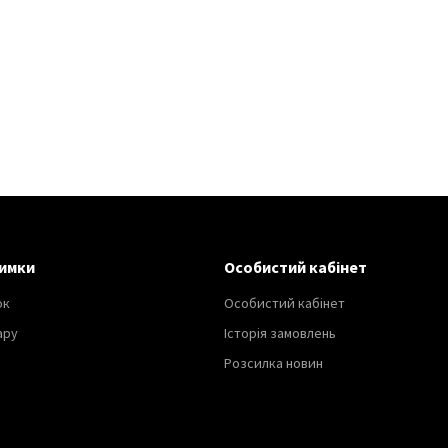
имки
Особистий кабінет
ок
Особистий кабінет
ару
Історія замовлень
Розсилка новин