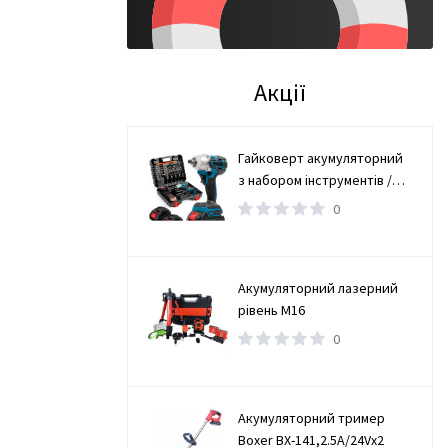
Акції
Гайковерт акумуляторний
з набором інструментів /
Безщітковий гайковерт 2
0
АКБ
Акумуляторний лазерний
рівень М16
0
Акумуляторний тример
Boxer BX-141,2.5А/24Vx2