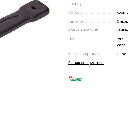
бренду
Матеріал
хром-
Гарантія
6 міся
Країна виробник
Тайва
Тип
ключ 
ударн
Кількість предметів
1 пре
Всі характеристики