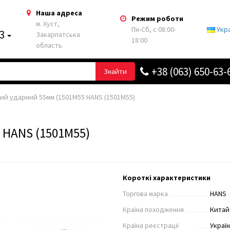
Наша адреса
Режим роботи
м. Хуст,
Пн-Сб, с 08:00-
Укр
63
Закарпатська
18:00
область
+38 (063) 650-63-
Знайти
ий ударний 55мм (1501M55 HANS (1501M55)
 HANS (1501M55)
Короткі характеристики
Торгова марка
HANS
Країна походження
Китай
Країна реєстрації
Украї