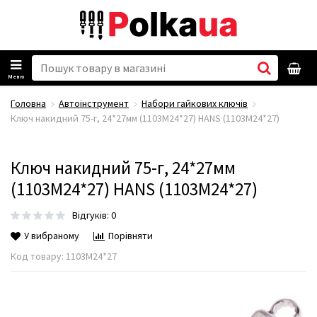
Меню
Головна
Автоінструмент
Набори гайкових ключів
Ключ накидний 75-г, 24*27мм (1103M24*27) HANS (1103М24*27)
Ключ накидний 75-г, 24*27мм
(1103M24*27) HANS (1103М24*27)
Відгуків: 0
У вибраному
Порівняти
Код товару:
1103М24*27