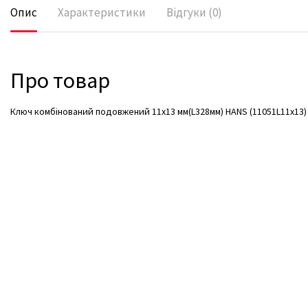
Опис
Характеристики
Відгуки (0)
Про товар
Ключ комбінований подовжений 11х13 мм(L328мм) HANS (11051L11x13)