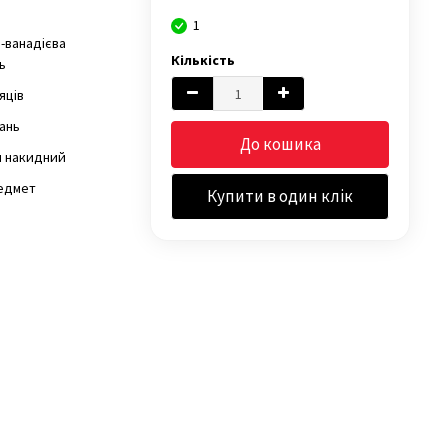
1
-ванадієва
Кількість
ь
сяців
ань
До кошика
ч накидний
едмет
Купити в один клік