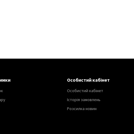
имки
Особистий кабінет
ок
Особистий кабінет
ару
Історія замовлень
Розсилка новин