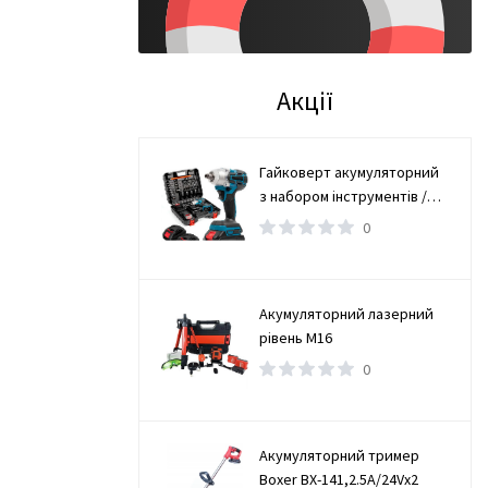
Акції
Гайковерт акумуляторний
з набором інструментів /
Безщітковий гайковерт 2
0
АКБ
Акумуляторний лазерний
рівень М16
0
Акумуляторний тример
Boxer BX-141,2.5А/24Vx2