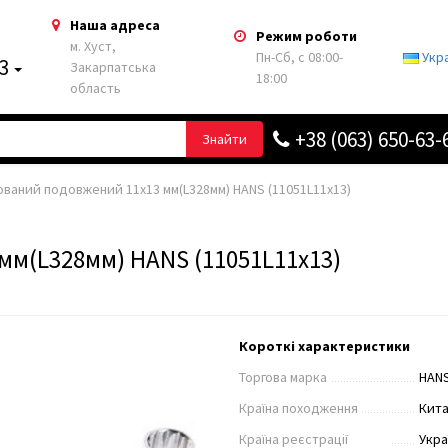
Наша адреса
Режим роботи
м. Хуст,
Пн-Сб, с 08:00-
Укр
63
Закарпатська
18:00
область
+38 (063) 650-63-
Знайти
ований подовжений 11х13 мм(L328мм) HANS (11051L11x13)
мм(L328мм) HANS (11051L11x13)
Короткі характеристики
Торгова марка
HAN
Країна походження
Кит
Країна реєстрації
Укра