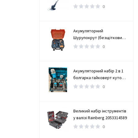
0
Акумуляторний
Шурупокрут (безщітковий)
(TAOE-CD34N)
0
Акумуляторний набір 2 в 1
болгарка гайковерт кутова
(турбінка) 21V 4Ah
0
Великий набір інструментів
у валізі Rainberg 2053314589
0