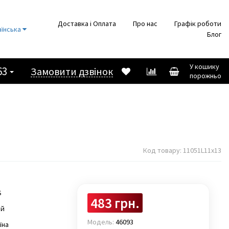
Доставка і Оплата
Про нас
Графік роботи
аїнська
Блог
У кошику
63
Замовити дзвінок
порожньо
Код товару:
11051L11x13
S
483 грн.
ай
Модель:
46093
їна