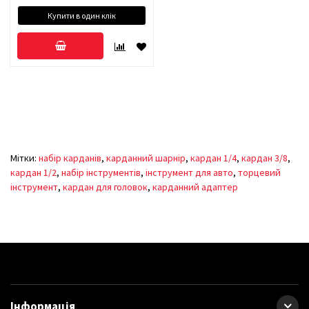
Купити в один клік
Мітки:
набір карданів
,
карданний шарнір
,
кардан 1/4
,
кардан 3/8
,
кардан 1/2
,
набір інструментів
,
інструмент для авто
,
торцевий
інструмент
,
кардан для головок
,
карданний адаптер
Інформація