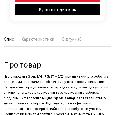
Купити в один клік
Опис
Характеристики
Відгуки (0)
Про товар
Набір карданів 3 од.
1/4'' + 3/8'' + 1/2''
призначений для роботи з
торцевими головками та тріскачками у важкодоступних місцях.
Карданні шарніри дозволяють передавати зусилля під кутом, що
значно полегшує відкручування та закручування різьбових
з’єднань. Виготовлені з
міцної хром-ванадієвої сталі
, стійкої
до зношування та корозії. Підходять для професійного
використання в автосервісі, майстерні та побутових умовах.
Комплект містить три популярні розміри:
1/4", 3/8" та 1/2"
, що