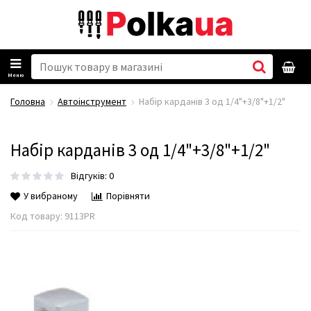
Меню
Головна
Автоінструмент
Набір карданів 3 од 1/4"+3/8"+1/2"
Набір карданів 3 од 1/4"+3/8"+1/2"
Відгуків: 0
У вибраному
Порівняти
Код товару:
9113PR