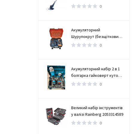
0
Акумуляторний
Шурупокрут (безщітковий)
(TAOE-CD34N)
0
Акумуляторний набір 2 в 1
болгарка гайковерт кутова
(турбінка) 21V 4Ah
0
Великий набір інструментів
у валізі Rainberg 2053314589
0