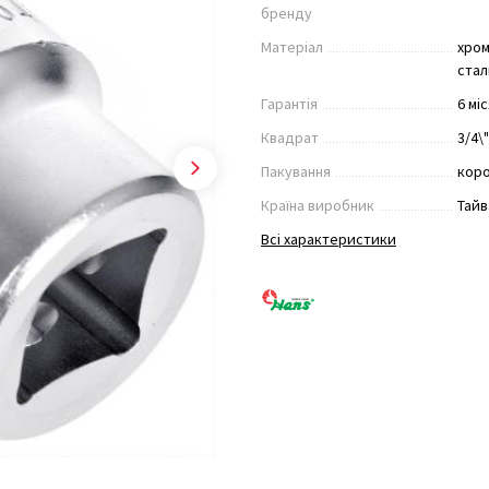
бренду
Матеріал
хром
стал
Гарантія
6 мі
Квадрат
3/4\
Пакування
кор
Країна виробник
Тайв
Всі характеристики