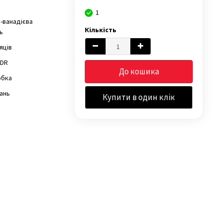
1
-ванадієва
Кількість
ь
сяців
"DR
До кошика
обка
ань
Купити в один клік