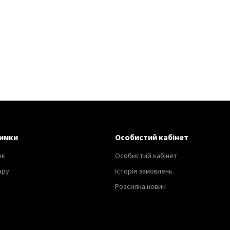
имки
Особистий кабінет
ок
Особистий кабінет
ару
Історія замовлень
Розсилка новин