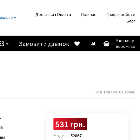
Доставка і Оплата
Про нас
Графік роботи
аїнська
Блог
У кошику
63
Замовити дзвінок
порожньо
Код товару:
6402М46
S
531 грн.
ай
Модель:
52867
їна