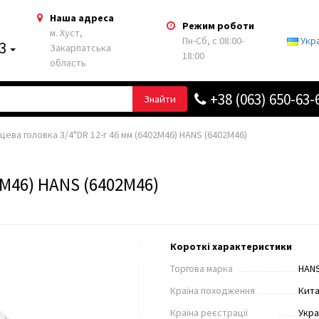
Наша адреса
Режим роботи
м. Хуст,
Пн-Сб, с 08:00-
Укр
63
Закарпатська
18:00
область
+38 (063) 650-63-
Знайти
цева головка 3/4"DR 12-г 46 мм (6402M46) HANS (6402М46)
2M46) HANS (6402М46)
Короткі характеристики
Торгова марка
HAN
Країна походження
Кит
Країна реєстрації
Укра