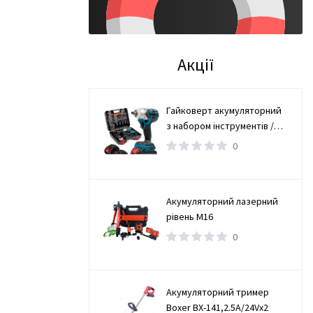
Акції
Гайковерт акумуляторний
з набором інструментів /
Безщітковий гайковерт 2
0
АКБ
Акумуляторний лазерний
рівень М16
0
Акумуляторний тример
Boxer BX-141,2.5А/24Vx2