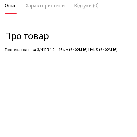
Опис
Характеристики
Відгуки (0)
Про товар
Торцева головка 3/4"DR 12-г 46 мм (6402M46) HANS (6402М46)