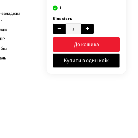
1
-ванадієва
Кількість
ь
сяців
"DR
До кошика
обка
ань
Купити в один клік