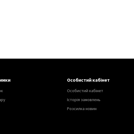
имки
Особистий кабінет
ок
Особистий кабінет
ару
Історія замовлень
Розсилка новин