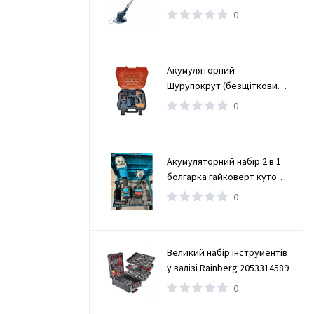
0
Акумуляторний
Шурупокрут (безщітковий)
(TAOE-CD34N)
0
Акумуляторний набір 2 в 1
болгарка гайковерт кутова
(турбінка) 21V 4Ah
0
Великий набір інструментів
у валізі Rainberg 2053314589
0