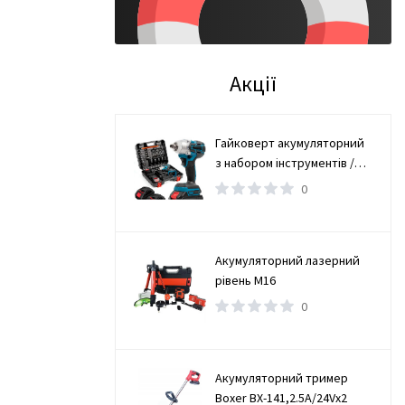
Акції
Гайковерт акумуляторний
з набором інструментів /
Безщітковий гайковерт 2
0
АКБ
Акумуляторний лазерний
рівень М16
0
Акумуляторний тример
Boxer BX-141,2.5А/24Vx2