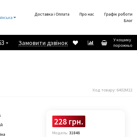
Доставка і Оплата
Про нас
Графік роботи
аїнська
Блог
У кошику
63
Замовити дзвінок
порожньо
Код товару:
6402М22
S
228 грн.
ай
Модель:
31846
їна