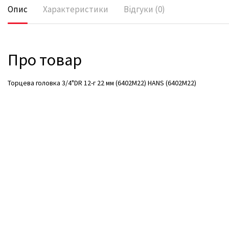
Опис
Характеристики
Відгуки (0)
Про товар
Торцева головка 3/4"DR 12-г 22 мм (6402M22) HANS (6402М22)