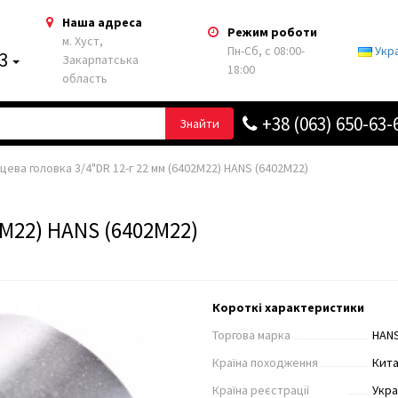
Наша адреса
Режим роботи
м. Хуст,
Пн-Сб, с 08:00-
Укр
63
Закарпатська
18:00
область
+38 (063) 650-63-
Знайти
цева головка 3/4"DR 12-г 22 мм (6402M22) HANS (6402М22)
2M22) HANS (6402М22)
Короткі характеристики
Торгова марка
HAN
Країна походження
Кит
Країна реєстрації
Укра