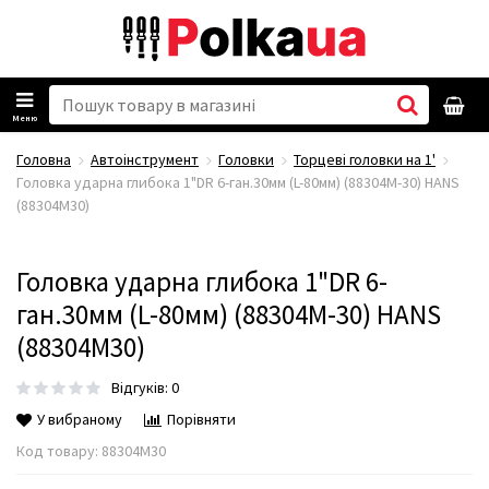
Меню
Головна
Автоінструмент
Головки
Торцеві головки на 1'
Головка ударна глибока 1"DR 6-ган.30мм (L-80мм) (88304M-30) HANS
(88304М30)
Головка ударна глибока 1"DR 6-
ган.30мм (L-80мм) (88304M-30) HANS
(88304М30)
Відгуків: 0
У вибраному
Порівняти
Код товару:
88304М30