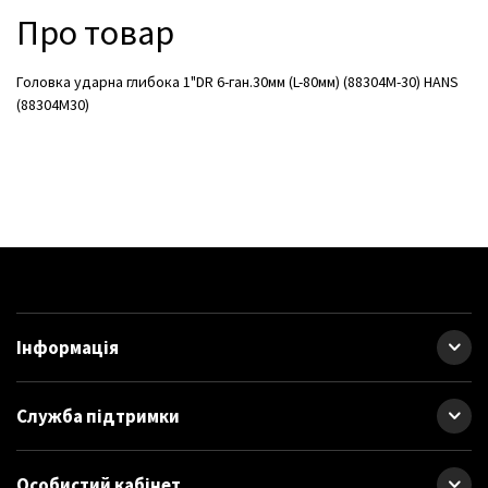
Про товар
Головка ударна глибока 1"DR 6-ган.30мм (L-80мм) (88304M-30) HANS
(88304М30)
Інформація
Служба підтримки
Особистий кабінет