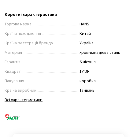
Короткі характеристики
Торгова марка
HANS
Країна походження
Китай
Країна реєстрації бренду
Україна
Матеріал
хром-ванадієва сталь
Гарантія
6 місяців
Квадрат
1\"DR
Пакування
коробка
Країна виробник
Тайвань
Всі характеристики