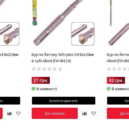
S4 6x210мм
Бур по бетону SDS-plus S4 8x110мм
Бур по бето
в тубі Alloid (FH-08110)
Alloid (FH-08
0
27 грн.
42 грн.
В наявності
В наявнос
ік
Купити в один клік
Ку
До кошика
До к