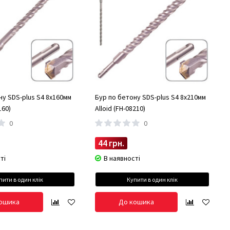
ну SDS-plus S4 8x160мм
Бур по бетону SDS-plus S4 8x210мм
160)
Alloid (FH-08210)
0
0
44 грн.
ті
В наявності
пити в один клік
Купити в один клік
ошика
До кошика