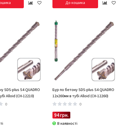
ошика
До кошика
ну SDS-plus S4 QUADRO
Бур по бетону SDS-plus S4 QUADRO
убі Alloid (CH-12210)
12x260мм в тубі Alloid (CH-12260)
0
0
94 грн.
ті
В наявності