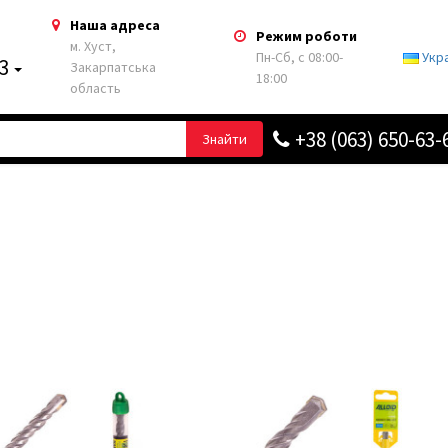
Наша адреса
Режим роботи
м. Хуст,
Пн-Сб, с 08:00-
Укр
63
Закарпатська
18:00
область
+38 (063) 650-63-
Знайти