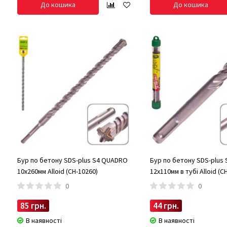
До кошика
До кошика
Бур по бетону SDS-plus S4 QUADRO
Бур по бетону SDS-plus
10x260мм Alloid (CH-10260)
12x110мм в тубі Alloid (C
0
0
85 грн.
44 грн.
В наявності
В наявності