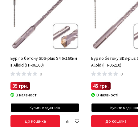
Бур по бетону SDS-plus S4 6x160мм
Бур по бетону SDS-plus 
в Alloid (FH-06160)
Alloid (FH-06210)
0
0
35 грн.
45 грн.
В наявності
В наявності
Купити в один клік
Купити в один кл
До кошика
До кошика