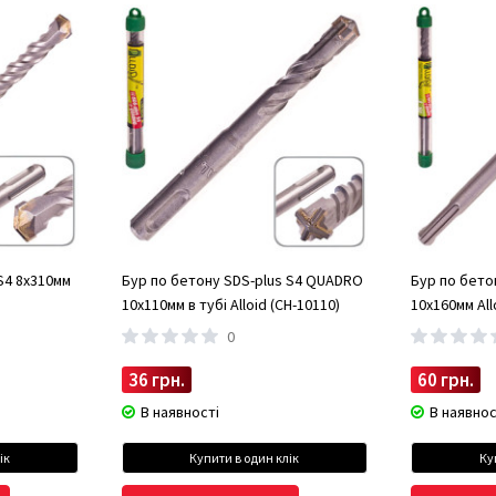
S4 8x310мм
Бур по бетону SDS-plus S4 QUADRO
Бур по бето
10x110мм в тубі Alloid (CH-10110)
10x160мм All
0
36 грн.
60 грн.
В наявності
В наявнос
ік
Купити в один клік
Ку