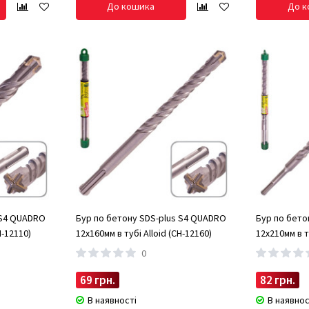
До кошика
До к
 S4 QUADRO
Бур по бетону SDS-plus S4 QUADRO
Бур по бето
H-12110)
12x160мм в тубі Alloid (CH-12160)
12x210мм в т
0
69 грн.
82 грн.
В наявності
В наявнос