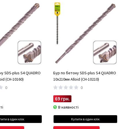
ну SDS-plus S4 QUADRO
Бур по бетону SDS-plus S4 QUADRO
oid (CH-10160)
10x210мм Alloid (CH-10210)
0
0
69 грн.
ті
В наявності
пити в один клік
Купити в один клік