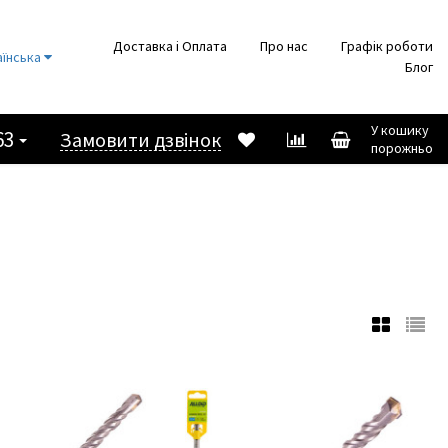
Доставка і Оплата
Про нас
Графік роботи
аїнська
Блог
У кошику
63
Замовити дзвінок
порожньо