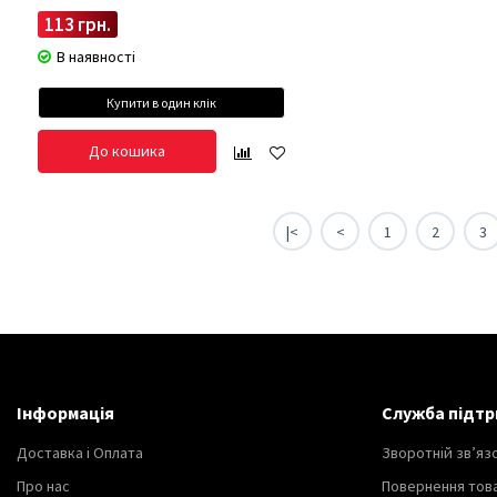
113 грн.
В наявності
Купити в один клік
До кошика
|<
<
1
2
3
Інформація
Служба підтр
Доставка і Оплата
Зворотній зв’яз
Про нас
Повернення тов