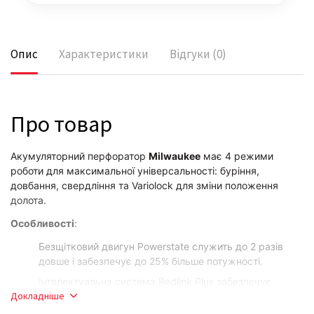
Опис
Характеристики
Відгуки (0)
Про товар
Акумуляторний перфоратор
Milwaukee
має 4 режими
роботи для максимальної універсальності: буріння,
довбання, свердління та Variolock для зміни положення
долота.
Особливості
:
Безщітковий двигун Powerstate служить до 2 разів
довше і забезпечує до 25% більше потужності.
Інтелектуальна система Redlink Plus забезпечує
Докладніше
найкращий захист від перевантажень для
інструменту та акумулятора та забезпечує