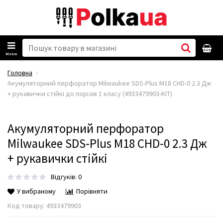
Меню
Головна
Акумуляторний перфоратор Milwaukee SDS-Plus M18 CHD-0 2.3 Дж
+ рукавички стійкі до порізів 1 класу (4933479903-KIT)
Акумуляторний перфоратор
Milwaukee SDS-Plus M18 CHD-0 2.3 Дж
+ рукавички стійкі
Відгуків: 0
У вибраному
Порівняти
Код товару:
4933479903