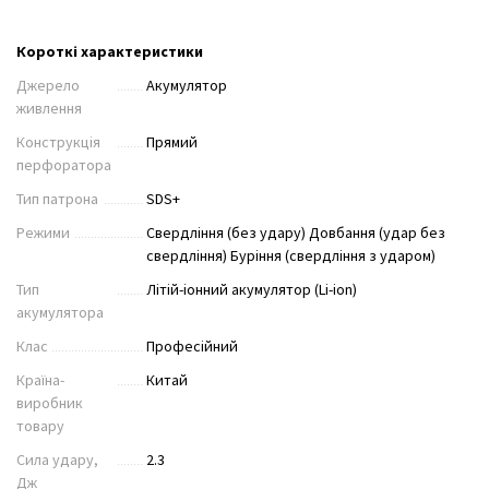
Короткі характеристики
Джерело
Акумулятор
живлення
Конструкція
Прямий
перфоратора
Тип патрона
SDS+
Режими
Свердління (без удару) Довбання (удар без
свердління) Буріння (свердління з ударом)
Тип
Літій-іонний акумулятор (Li-ion)
акумулятора
Клас
Професійний
Країна-
Китай
виробник
товару
Сила удару,
2.3
Дж