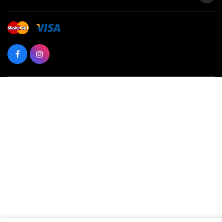
акумуляторами Milwaukee M18.
Комплект постачання
:
Акумуляторний перфоратор
Постачання без акумуляторів та зарядного пристрою
Постачання без кейса або сумки
Рукавички з рівнем опору порізам 1, розмір L/9
Бічна ручка
Індикатор глибини
Мастило
Характеристики
:
Система M18
Максимальна частота ударів: 0-4900 уд/хв
Напруга: 18 В
Тип акумулятора Li-ion
Енергія удару (EPTA): 2.3 Дж