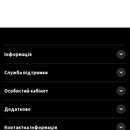
максимальну продуктивність під навантаженням.
Акумулятори Redlithium забезпечують до 2.5 разів
більший час роботи, до 20% більшу потужність і до 2
разів більший термін служби, ніж інші літій-іонні
акумулятори.
Акумулятори також витримують температури до -20
градусів.
Інформація
Компактний ергономічний корпус для комфортної
роботи.
Повністю металева коробка передач та оптимальне
Служба підтримки
положення шестерень для продовження терміну
служби
Контроль стану окремих елементів акумулятора
Особистий кабінет
оптимізує час роботи інструменту та забезпечує
довговічність акумулятора
Додатково
Індикатор заряду показує, скільки заряду
акумулятора залишилося
Універсальна акумуляторна система: працює з усіма
Контактна інформація