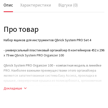
Опис
Характеристики
Відгуки (0)
Про товар
Набор ящиков для инструментов Qbrick System PRO Set 4
- универсальный пластиковый органайзер 8 контейнеров 452 x 296
x 79 мм Qbrick System PRO Organizer 100
Qbrick System PRO Organizer 100 – компактная модель в линейке
PRO. Наиболее важными преимуществами этого органайзера
являются запатентованная система Easy Access, прокладка в
крышке, сверхпрочная крышка из поликарбоната, эргономичная
ручка, боковые разъемы из полиамида.
Докладніше
Комплектация тоже очень богата, в зависимости от версии,
состоящей из 8 ведер разного размера или многослойных
пенопластовых вставок для самостоятельной компоновки.