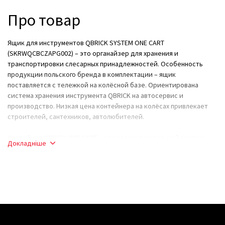
Про товар
Ящик для инструментов QBRICK SYSTEM ONE CART
(SKRWQCBCZAPG002) – это органайзер для хранения и
транспортировки слесарных принадлежностей. Особенность
продукции польского бренда в комплектации – ящик
поставляется с тележкой на колёсной базе. Ориентирована
система хранения инструмента QBRICK на автосервис и
производство. Низкая цена контейнера на колёсах привлекает
строителей, сантехников, автолюбителей.
Контейнер QBRICK ONE CART – это элемент модульной системы,
Докладніше
который можно купить в наборе или отдельно. Это удобно для
потребителя. Ящик размером 585х460х765 мм идеально подходит
для хранения габаритного ручного инструмента, наборов
слесарной оснастки, расходных материалов и деталей.
Материал изготовления – ударопрочный пластик. Конструкция
дополнена рёбрами жесткости. Ящик гарантирует целостность
инструмента при хранении или транспортировке. Плотно