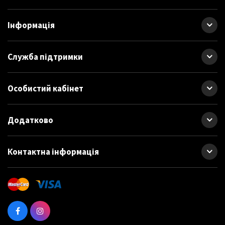
прилегающая крышка исключает попадание внутрь влаги, паров
масел, топлива. Внутри ящика есть съёмные контейнеры.
Інформація
Мобильность обеспечивает удобная тележка – большие
пластиковые колёса с резиновым протектором. Рукоять имеет
выдвижной механизм, конструкция неразборная.
Служба підтримки
Особистий кабінет
Додатково
Контактна інформація