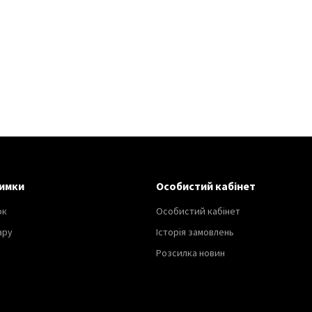
имки
Особистий кабінет
ок
Особистий кабінет
ару
Історія замовлень
Розсилка новин