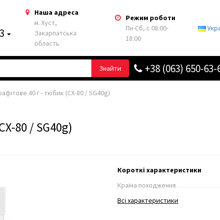
Наша адреса
Режим роботи
м. Хуст,
Пн-Сб, с 08:00-
Укр
63
Закарпатська
18:00
область
+38 (063) 650-63-
Знайти
рафітове 40 г - тюбик (CX-80 / SG40g)
CX-80 / SG40g)
Короткі характеристики
Країна походження
Всі характеристики