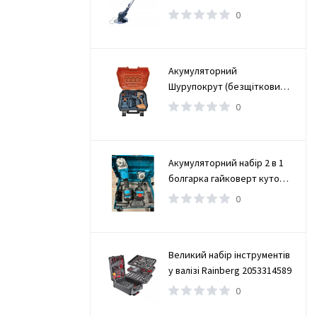
0
Акумуляторний
Шурупокрут (безщітковий)
(TAOE-CD34N)
0
Акумуляторний набір 2 в 1
болгарка гайковерт кутова
(турбінка) 21V 4Ah
0
Великий набір інструментів
у валізі Rainberg 2053314589
0