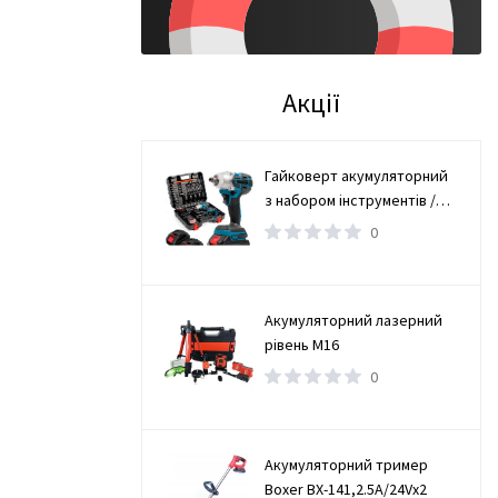
Акції
Гайковерт акумуляторний
з набором інструментів /
Безщітковий гайковерт 2
0
АКБ
Акумуляторний лазерний
рівень М16
0
Акумуляторний тример
Boxer BX-141,2.5А/24Vx2