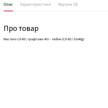
Опис
Характеристики
Відгуки (0)
Про товар
Мастило CX-80 / графітове 40 г - тюбик (CX-80 / SG40g)