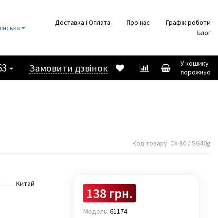
Доставка і Оплата
Про нас
Графік роботи
аїнська
Блог
У кошику
63
Замовити дзвінок
порожньо
Код товару:
CX-80 / SG40g
Китай
138 грн.
Модель:
61174