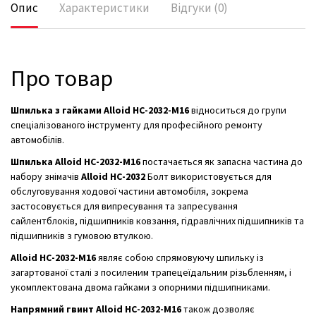
Опис
Характеристики
Відгуки (0)
Про товар
Шпилька з гайками Alloid
НС-2032-М16
відноситься до групи
спеціалізованого інструменту для професійного ремонту
автомобілів.
Шпилька Alloid
НС-2032-М16
постачається як запасна частина до
набору знімачів
Alloid
НС-2032
Болт використовується для
обслуговування ходової частини автомобіля, зокрема
застосовується для випресування та запресування
сайлентблоків, підшипників ковзання, гідравлічних підшипників та
підшипників з гумовою втулкою.
Alloid
НС-2032-М16
являє собою спрямовуючу шпильку із
загартованої сталі з посиленим трапецеїдальним різьбленням, і
укомплектована двома гайками з опорними підшипниками.
Напрямний гвинт Alloid
НС-2032-М16
також дозволяє