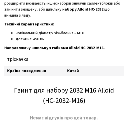
розширити вживаність інших наборів знімачів сайлентблоків або
замінити зношену, або шпильку
набору Alloid
НС-2032
що
вийшла з ладу.
Технічні характеристики:
номінальний діаметр різьблення – М16
довжина: 450 мм
Направляючу шпильку з гайками Alloid
НС-2032-М16 .
тріскачка
Країна походження
Китай
Гвинт для набору 2032 M16 Alloid
(НС-2032-М16)
Немає відгуків про цей товар.