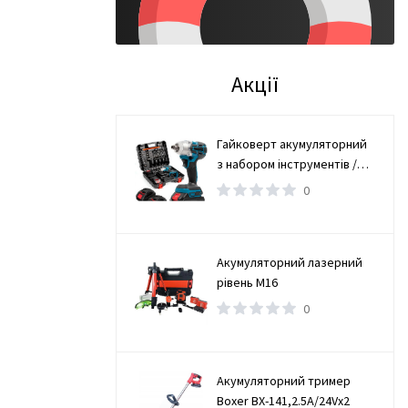
Акції
Гайковерт акумуляторний
з набором інструментів /
Безщітковий гайковерт 2
0
АКБ
Акумуляторний лазерний
рівень М16
0
Акумуляторний тример
Boxer BX-141,2.5А/24Vx2