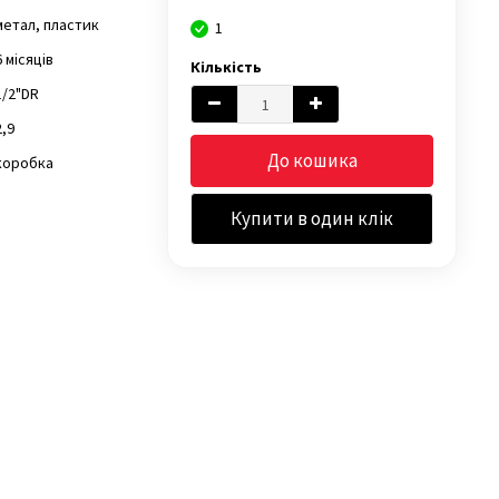
метал, пластик
1
6 місяців
Кількість
1/2"DR
2,9
До кошика
коробка
Купити в один клік