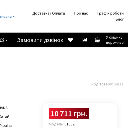
Доставка і Оплата
Про нас
Графік роботи
аїнська
Блог
У кошику
63
Замовити дзвінок
порожньо
Код товару:
84111
HANS
10 711 грн.
Китай
Модель:
31532
Україна