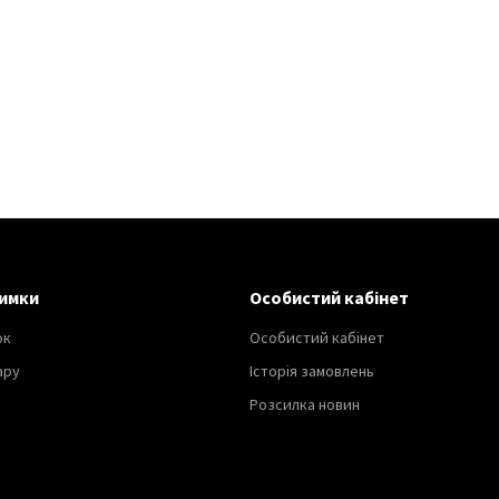
имки
Особистий кабінет
ок
Особистий кабінет
ару
Історія замовлень
Розсилка новин