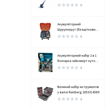
0
Акумуляторний
Шурупокрут (безщітковий)
(TAOE-CD34N)
0
Акумуляторний набір 2 в 1
болгарка гайковерт кутова
(турбінка) 21V 4Ah
0
Великий набір інструментів
у валізі Rainberg 2053314589
0