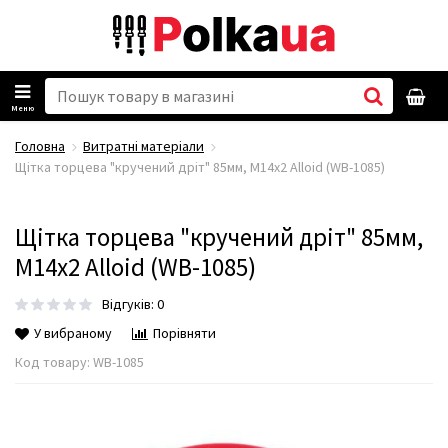
Меню
Головна
Витратні матеріали
Щітка торцева "кручений дріт" 85мм, М14х2 Alloid (WB-1085)
Щітка торцева "кручений дріт" 85мм,
М14х2 Alloid (WB-1085)
Відгуків: 0
У вибраному
Порівняти
Код товару:
WB-1085