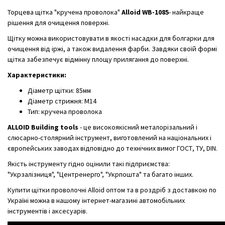
Торцева щітка "кручена проволока"
Alloid WB-1085
- найкраще
рішення для очищення поверхні.
Щітку можна використовувати в якості насадки для болгарки для
очищення від іржі, а також видалення фарби. Завдяки своїй формі
щітка забезпечує відмінну площу прилягання до поверхні.
Характеристики:
Діаметр щітки: 85мм
Діаметр стрижня: М14
Тип: кручена проволока
ALLOID Building tools
- це високоякісний металорізальний і
слюсарно-столярний інструмент, виготовлений на національних і
європейських заводах відповідно до технічних вимог ГОСТ, ТУ, DIN.
Якість інструменту гідно оцінили такі підприємства:
"Укрзалізниця", "Центренерго", "Укрпошта" та багато інших.
Купити щітки проволочні Alloid оптом та в роздріб з доставкою по
Україні можна в нашому інтернет-магазині автомобільних
інструментів і аксесуарів.