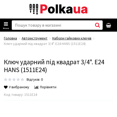
Меню
Головна
Автоінструмент
Набори гайкових ключів
Ключ ударний пiд квадрат 3/4". Е24 HANS (1511E24)
Ключ ударний пiд квадрат 3/4". Е24
HANS (1511E24)
Відгуків: 0
У вибраному
Порівняти
Код товару:
1511E24