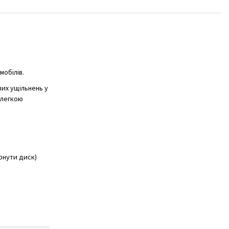
мобілів.
вих ущільнень у
 легкою
ернути диск)