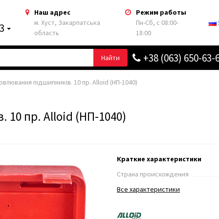
Наш адрес
Режим работы
м. Хуст, Закарпатська
Пн-Сб, с 08:00-
63
область
18:00
+38 (063) 650-63-
Найти
влювання підшипників. 10 пр. Alloid (НП-1040)
10 пр. Alloid (НП-1040)
Краткие характеристики
Страна происхождения
Все характеристики