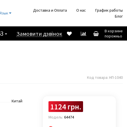
Доставка и Оплата
О нас
График работы
Язык
Блог
В корзине
63
Замовити дзвінок
порожньо
Код товара:
НП-1040
Китай
1124 грн.
Модель:
64474