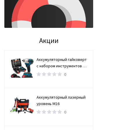
Акции
Аккумуляторный гайковерт
с набором инструментов /
Бесщеточный гайковерт 2
0
АКБ
Аккумуляторный лазерный
уровень M16
0