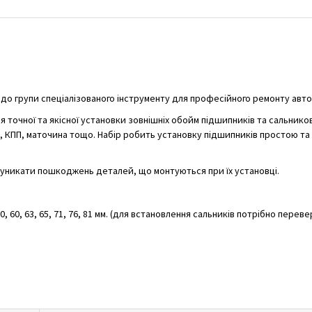
до групи спеціалізованого інструменту для професійного ремонту авто
я точної та якісної установки зовнішніх обойм підшипників та сальнико
ун, КПП, маточина тощо. Набір робить установку підшипників простою та
 уникати пошкоджень деталей, що монтуються при їх установці.
0, 60, 63, 65, 71, 76, 81 мм. (для встановлення сальників потрібно перев