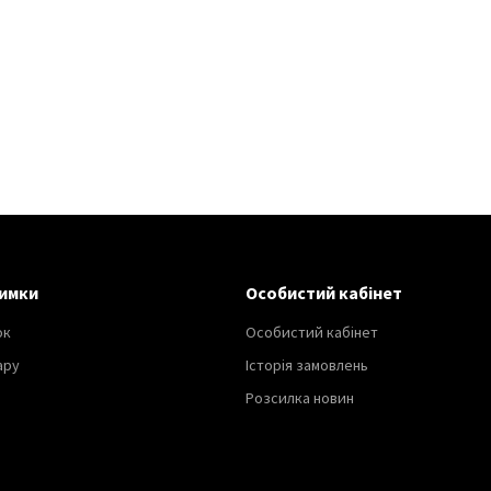
имки
Особистий кабінет
ок
Особистий кабінет
ару
Історія замовлень
Розсилка новин