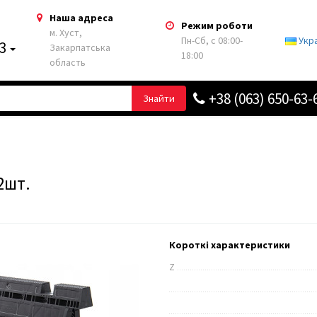
Наша адреса
Режим роботи
м. Хуст,
Пн-Сб, с 08:00-
Укр
63
Закарпатська
18:00
область
+38 (063) 650-63-
Знайти
2шт.
Короткі характеристики
Z