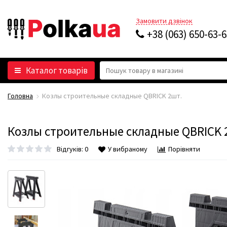
Замовити дзвінок
+38 (063) 650-63-
Каталог товарів
Головна
Козлы строительные складные QBRICK 2шт.
Козлы строительные складные QBRICK 
Відгуків: 0
У вибраному
Порівняти