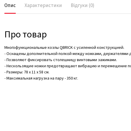
Опис
Характеристики
Відгуки (0)
Про товар
Многофункциональные козлы QBRICK c усиленной конструкцией.
- Оснащены дополнительной полкой между ножками, держателями д
- Позволяют фиксировать столешницу винтовыми зажимами.
- Нескользящие ножки предотвращают вибрацию и перемещение по
- Размеры: 78 х 11 х 58 см.
- Максимальная нагрузка на пару - 350 кг.