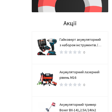
Акції
Гайковерт акумуляторний
з набором інструментів /
Безщітковий гайковерт 2
0
АКБ
Акумуляторний лазерний
рівень М16
0
Акумуляторний тример
Boxer BX-141,2.5А/24Vx2