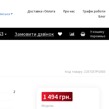
Доставка і Оплата
Про нас
Графік роботи
аїнська
Блог
У кошику
63
Замовити дзвінок
порожньо
Код товару:
Z257257PG003
Z
1 494 грн.
Модель: