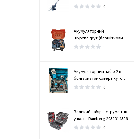
0
Акумуляторний
Шурупокрут (безщітковий)
(TAOE-CD34N)
0
Акумуляторний набір 2 в 1
болгарка гайковерт кутова
(турбінка) 21V 4Ah
0
Великий набір інструментів
у валізі Rainberg 2053314589
0