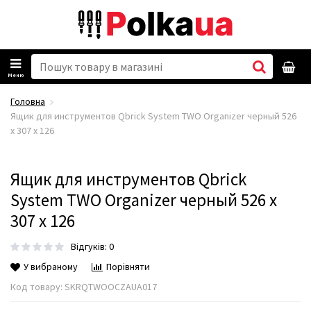
Меню
Головна
Ящик для инструментов Qbrick System TWO Organizer черный 526
x 307 x 126
Ящик для инструментов Qbrick
System TWO Organizer черный 526 x
307 x 126
Відгуків: 0
У вибраному
Порівняти
Код товару:
SKRQTWOOCZAUA017