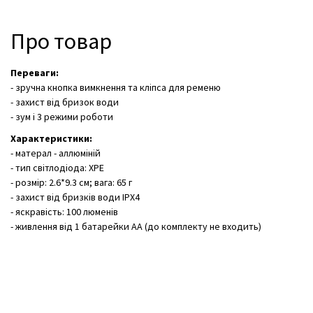
Про товар
Переваги:
- зручна кнопка вимкнення та кліпса для ременю
- захист від бризок води
- зум і 3 режими роботи
Характеристики:
- матерал - аллюміній
- тип світлодіода: ХРЕ
- розмір: 2.6*9.3 см; вага: 65 г
- захист від бризків води IPX4
- яскравість: 100 люменів
- живлення від 1 батарейки АА (до комплекту не входить)