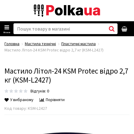
Меню
Головна
Мастила технічні
Пластичні мастила
Мастило Літол-24 KSM Protec відро 2,7 кг (KSM-L2427)
Мастило Літол-24 KSM Protec відро 2,7
кг (KSM-L2427)
Відгуків: 0
У вибраному
Порівняти
Код товару:
KSM-L2427