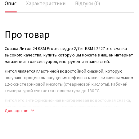
Опис
Характеристики
Відгуки (0)
Про товар
Смазка Литол-24 KSM Protec ведро 2,7 кг KSM-L2427 это смазка
высокого качества, купить которую Вы можете в нашем интернет
магазине автоаксессуаров, инструмента и запчастей.
Литол является пластичной водостойкой смазкой, которую
получают процессом загущения нефтяных масел литиевым мылом
12-оксистеариновой кислоты (стеариновой кислоты). Рабочей
температурой считается температура до 130 °C.
Литол это антифрикционная многоцелевая водостойкая смазка,
которая предназначена для использования в узлах трения
Докладніше
колесных и гусеничных транспортных средств, промышленного
оборудования и судовых механизмах разнообразного назначения.
Смазка Литол цена
соответствует качеству, противостоит
возникновению и распространению коррозии, сохраняет