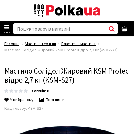
Меню
Головна
Мастила технічні
Пластичні мастила
Мастило Солідол Жировий KSM Protec відро 2,7 кг (KSM-S27)
Мастило Солідол Жировий KSM Protec
відро 2,7 кг (KSM-S27)
Відгуків: 0
У вибраному
Порівняти
Код товару:
KSM-S27