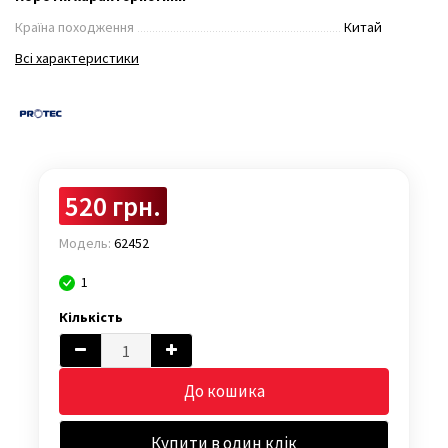
Країна походження
Китай
Всі характеристики
520 грн.
Модель:
62452
1
Кількість
До кошика
Купити в один клік