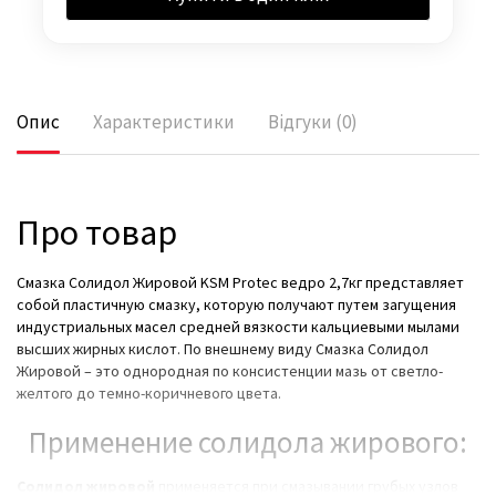
Опис
Характеристики
Відгуки (0)
Про товар
Смазка Солидол Жировой KSM Protec ведро 2,7кг представляет
собой пластичную смазку, которую получают путем загущения
индустриальных масел средней вязкости кальциевыми мылами
высших жирных кислот. По внешнему виду Смазка Солидол
Жировой – это однородная по консистенции мазь от светло-
желтого до темно-коричневого цвета.
Применение солидола жирового:
Солидол жировой
применяется при смазывании грубых узлов