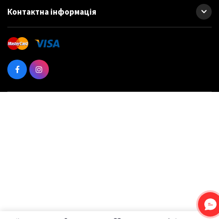
В нашем интернет магазине Вы можете купить Автосмазки:
Контактна інформація
Cиликоновая смазка ATAS SILICON 250мл, спрей
Проникающая смазка ABRO, 210мл AB 80-R
Проникающая смазка ABRO, 283мл, AB 80
Силиконовая смазка HELPIX 400мл аэрозоль, 1589
Силиконовая смазка HELPIX, 200мл, аэрозоль, (1596)
Силиконовая смазка Rheinol SILIKON SPRAY 400мл, 30596
Смазка CX-80 100мл, спрей
Смазка CX-80 250мл Duo спрей с двойным аппликатором
Смазка CX-80 250мл, спрей
Смазка CX-80 500мл Duo, спрей с двойным аппликатором
Смазка CX-80 500мл спрей
Смазка CX-80 5l
Смазка CX-80 графитовая 40г, тюбик
Смазка CX-80 литиевая 150мл, спрей