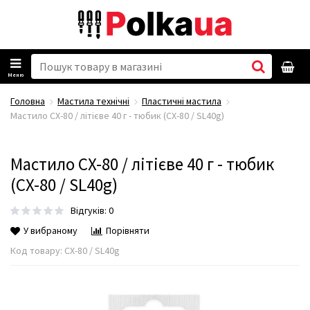
Меню
Головна
Мастила технічні
Пластичні мастила
Мастило CX-80 / літієве 40 г - тюбик (CX-80 / SL40g)
Мастило CX-80 / літієве 40 г - тюбик
(CX-80 / SL40g)
Відгуків: 0
У вибраному
Порівняти
Код товару:
CX-80 / SL40g