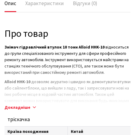
Опис
Характеристики
Відгуки (0)
Про товар
Знімач гідравлічний втулок 10 тонн Alloid HHK-10
відноситься
до групи спеціалізованого інструменту для сфери професійного
ремонту автомобілів. Інструмент використовується майстрами на
станціях технічного обслуговування (СТО), але також може бути
використаний при самостійному ремонті автомобіля.
Alloid HHK-10
дозволяє акуратно і швидко як демонтувати втулки
або сайлентблоки, що вийшли з ладу, так і запресовувати нові на
їхнє робоче місце в ходовій частині автомобіля. Також цей
комплект можна використовувати для виконання будь-яких інших
подібних операцій, широко поширених при ремонті, як вантажних,
Докладніше
так і легкових автомобілів.
тріскачка
Набір знімачів сайлент-блоків Alloid НС-4751
поставляється в
міцному кейсі з ударостійкого ABS пластику. Усі складові набору
Країна походження
Китай