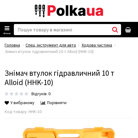
Меню
Головна
Спец. інструмент для авто
Ходова частина
Знімач втулок гідравличний 10 т Alloid (HHK-10)
Знімач втулок гідравличний 10 т
Alloid (HHK-10)
Відгуків: 0
У вибраному
Порівняти
Код товару:
HHK-10