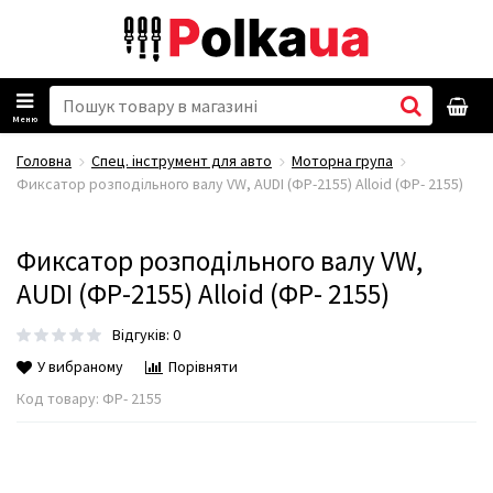
Меню
Головна
Спец. інструмент для авто
Моторна група
Фиксатор розподільного валу VW, AUDI (ФР-2155) Alloid (ФР- 2155)
Фиксатор розподільного валу VW,
AUDI (ФР-2155) Alloid (ФР- 2155)
Відгуків: 0
У вибраному
Порівняти
Код товару:
ФР- 2155