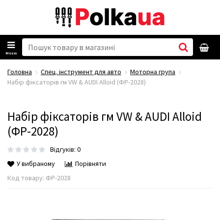
Меню
Головна
Спец. інструмент для авто
Моторна група
Набір фіксаторів гм VW & AUDI Alloid (ФР-2028)
Набір фіксаторів гм VW & AUDI Alloid
(ФР-2028)
Відгуків: 0
У вибраному
Порівняти
Код товару:
ФР-2028