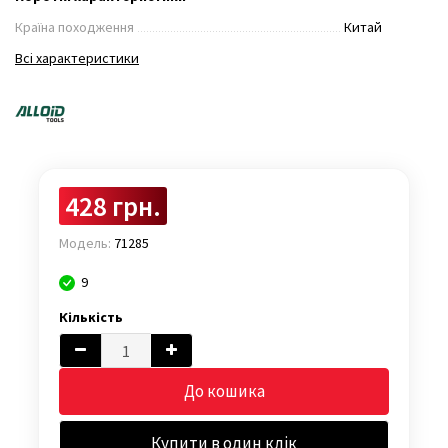
Країна походження
Китай
Всі характеристики
428 грн.
Модель:
71285
9
Кількість
До кошика
Купити в один клік