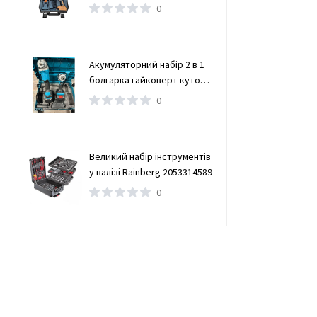
(TAOE-CD34N)
0
Акумуляторний набір 2 в 1
болгарка гайковерт кутова
(турбінка) 21V 4Ah
0
Великий набір інструментів
у валізі Rainberg 2053314589
0