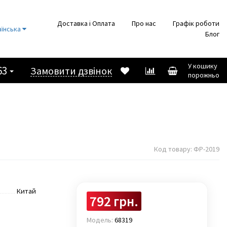
Доставка і Оплата
Про нас
Графік роботи
аїнська
Блог
У кошику
63
Замовити дзвінок
порожньо
Код товару:
ФР-2019
Китай
792 грн.
Модель:
68319