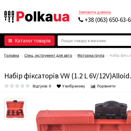
Замовити дзвінок
+38 (063) 650-63-
Каталог товарів
Головна
Спец. інструмент для авто
Моторна група
Набір фіксат
Набір фіксаторів VW (1.2 L 6V/12V)Alloid
Відгуків: 0
У вибраному
Порівняти