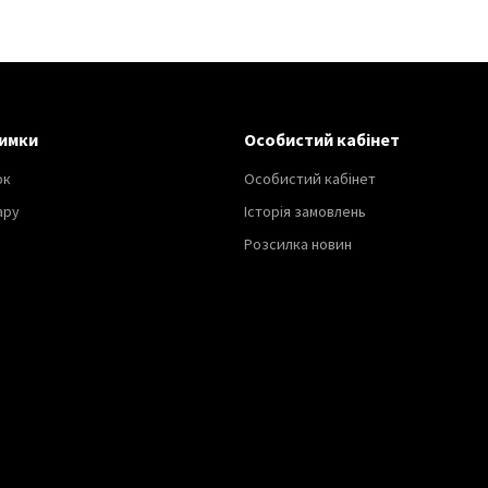
имки
Особистий кабінет
ок
Особистий кабінет
ару
Історія замовлень
Розсилка новин