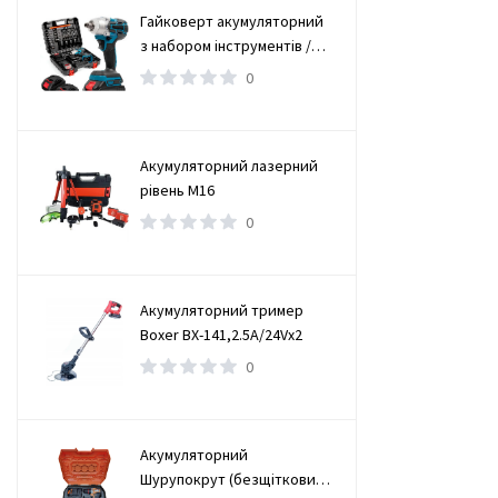
Гайковерт акумуляторний
з набором інструментів /
Безщітковий гайковерт 2
0
АКБ
Акумуляторний лазерний
рівень М16
0
Акумуляторний тример
Boxer BX-141,2.5А/24Vx2
0
Акумуляторний
Шурупокрут (безщітковий)