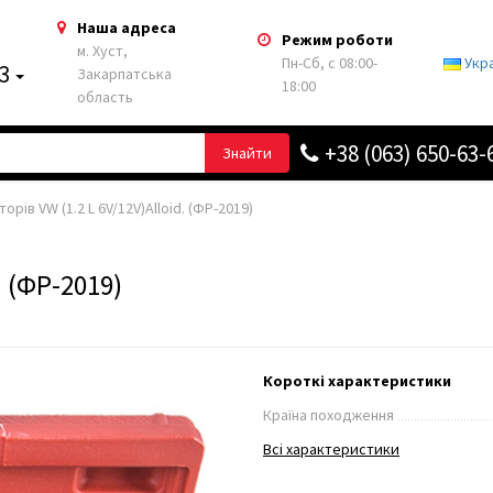
Наша адреса
Режим роботи
м. Хуст,
Пн-Сб, с 08:00-
Укр
63
Закарпатська
18:00
область
+38 (063) 650-63-
Знайти
орів VW (1.2 L 6V/12V)Alloid. (ФР-2019)
. (ФР-2019)
Короткі характеристики
Країна походження
Всі характеристики