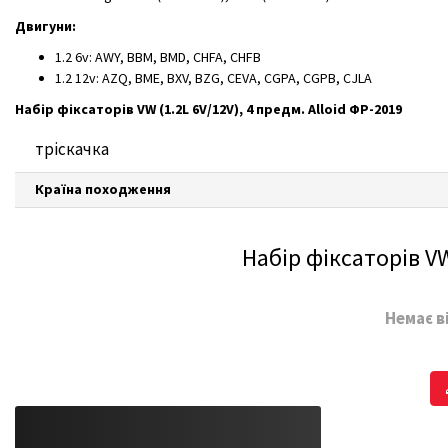
Двигуни:
1.2 6v: AWY, BBM, BMD, CHFA, CHFB
1.2 12v: AZQ, BME, BXV, BZG, CEVA, CGPA, CGPB, CJLA
Набір фіксаторів VW (1.2L 6V/12V), 4 предм. Alloid ФР-2019
тріскачка
Країна походження
Набір фіксаторів VW 
Немає в