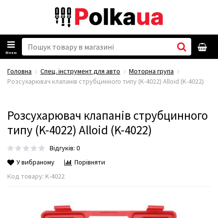
Меню
Головна
Спец. інструмент для авто
Моторна група
Розсухарювач клапанів струбцинного типу (K-4022) Alloid (K-4022)
Розсухарювач клапанів струбцинного
типу (K-4022) Alloid (K-4022)
Відгуків: 0
У вибраному
Порівняти
Код товару:
K-4022