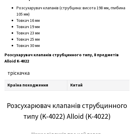
Розсухарувач клапанів (струбцина: висота 198 мм, глибина
105 мм)
Товкач 16 мм
Товкач 19 мм
Товкач 23 мм
Товкач 25 мм
Товкач 30 мм
Розсухарувач клапанів струбцинного типу, 8 предметів
Alloid K-4022
тріскачка
Країна походження
Китай
Розсухарювач клапанів струбцинного
типу (K-4022) Alloid (K-4022)